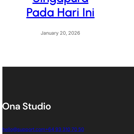
Pada Hari Ini
January 20, 2026
hello@support.com
+64 93 310 70 50