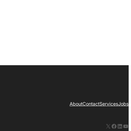
About
Contact
Services
Jobs
X
Facebook
LinkedIn
YouTube