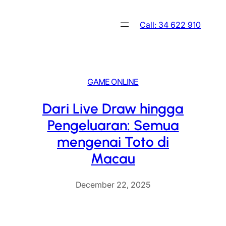
Skip
to
Call: 34 622 910
content
GAME ONLINE
Dari Live Draw hingga
Pengeluaran: Semua
mengenai Toto di
Macau
December 22, 2025