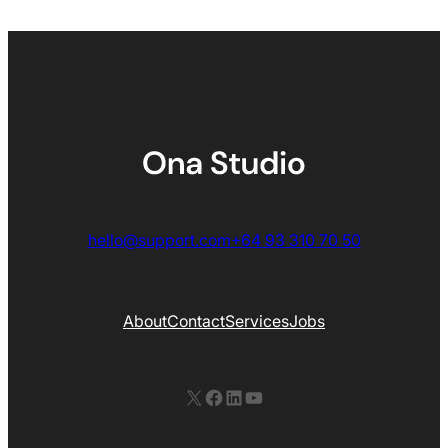
hello@support.com
+64 93 310 70 50
About
Contact
Services
Jobs
X
Facebook
LinkedIn
YouTube