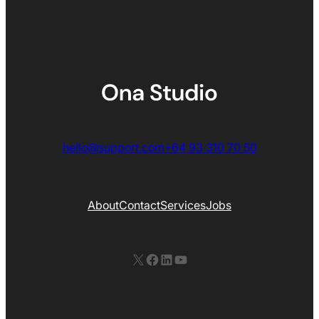
hello@support.com
+64 93 310 70 50
About
Contact
Services
Jobs
X
Facebook
LinkedIn
YouTube