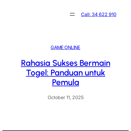
Skip
to
Call: 34 622 910
content
GAME ONLINE
Rahasia Sukses Bermain
Togel: Panduan untuk
Pemula
October 11, 2025