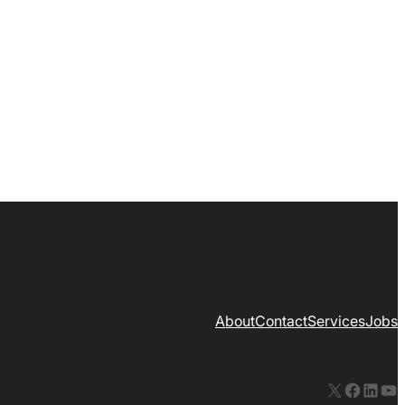
About
Contact
Services
Jobs
X
Facebook
LinkedIn
YouTube