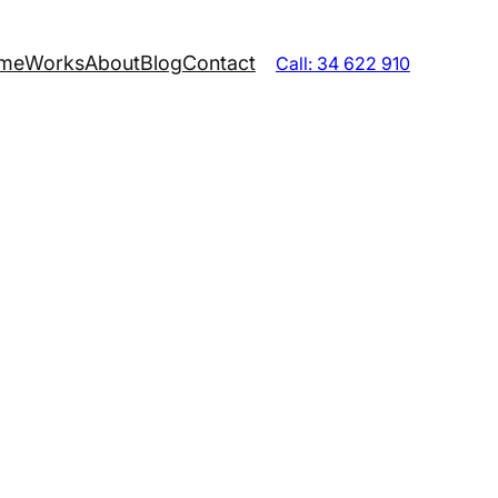
me
Works
About
Blog
Contact
Call: 34 622 910