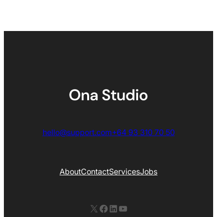
hello@support.com
+64 93 310 70 50
About
Contact
Services
Jobs
X
Facebook
LinkedIn
YouTube