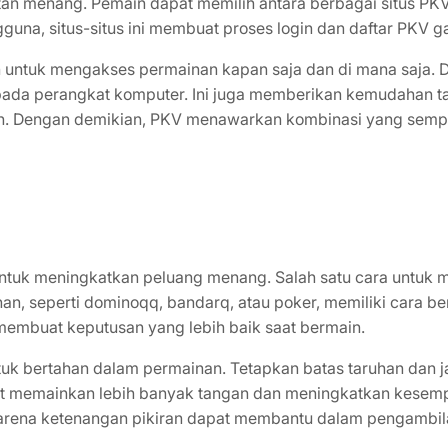
n menang. Pemain dapat memilih antara berbagai situs PK
na, situs-situs ini membuat proses login dan daftar PKV 
ntuk mengakses permainan kapan saja dan di mana saja. D
 pada perangkat komputer. Ini juga memberikan kemudahan 
itan. Dengan demikian, PKV menawarkan kombinasi yang se
g untuk meningkatkan peluang menang. Salah satu cara unt
n, seperti dominoqq, bandarq, atau poker, memiliki cara b
 membuat keputusan yang lebih baik saat bermain.
ntuk bertahan dalam permainan. Tetapkan batas taruhan dan j
t memainkan lebih banyak tangan dan meningkatkan kesempa
arena ketenangan pikiran dapat membantu dalam pengambil