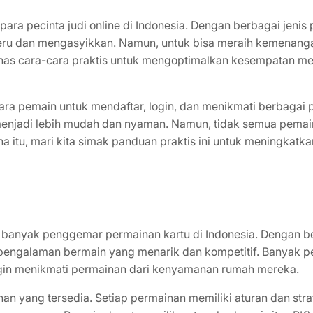
para pecinta judi online di Indonesia. Dengan berbagai jeni
ru dan mengasyikkan. Namun, untuk bisa meraih kemenangan
ahas cara-cara praktis untuk mengoptimalkan kesempatan m
ara pemain untuk mendaftar, login, dan menikmati berbagai 
njadi lebih mudah dan nyaman. Namun, tidak semua pemain
a itu, mari kita simak panduan praktis ini untuk meningka
gi banyak penggemar permainan kartu di Indonesia. Dengan b
pengalaman bermain yang menarik dan kompetitif. Banyak p
gin menikmati permainan dari kenyamanan rumah mereka.
inan yang tersedia. Setiap permainan memiliki aturan dan s