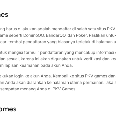
mes
 harus dilakukan adalah mendaftar di salah satu situs PKV
e seperti DominoQQ, BandarQQ, dan Poker. Pastikan untuk m
i tombol pendaftaran yang biasanya terletak di halaman uta
tuk mengisi formulir pendaftaran yang mencakup informasi da
an sesuai, karena ini akan digunakan untuk verifikasi dan
h lapisan keamanan pada akun Anda.
lakukan login ke akun Anda. Kembali ke situs PKV games dan 
n dan Anda akan diarahkan ke halaman utama permainan. Jika 
kesempatan menang Anda di PKV Games.
Games