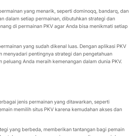
s permainan yang menarik, seperti dominoqq, bandarq, dan
 dalam setiap permainan, dibutuhkan strategi dan
enang di permainan PKV agar Anda bisa menikmati setiap
permainan yang sudah dikenal luas. Dengan aplikasi PKV
 menyadari pentingnya strategi dan pengetahuan
tkan peluang Anda meraih kemenangan dalam dunia PKV.
erbagai jenis permainan yang ditawarkan, seperti
emain memilih situs PKV karena kemudahan akses dan
trategi yang berbeda, memberikan tantangan bagi pemain