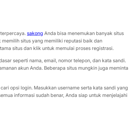
 terpercaya.
sakong
Anda bisa menemukan banyak situs
emilih situs yang memiliki reputasi baik dan
ma situs dan klik untuk memulai proses registrasi.
sar seperti nama, email, nomor telepon, dan kata sandi.
 keamanan akun Anda. Beberapa situs mungkin juga meminta
cari opsi login. Masukkan username serta kata sandi yang
semua informasi sudah benar, Anda siap untuk menjelajahi