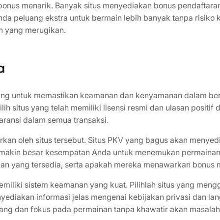
 bonus menarik. Banyak situs menyediakan bonus pendaftara
a peluang ekstra untuk bermain lebih banyak tanpa risiko 
an yang merugikan.
a
enting untuk memastikan keamanan dan kenyamanan dalam ber
h situs yang telah memiliki lisensi resmi dan ulasan positif 
ransi dalam semua transaksi.
warkan oleh situs tersebut. Situs PKV yang bagus akan meny
semakin besar kesempatan Anda untuk menemukan permainan 
kan yang tersedia, serta apakah mereka menawarkan bonus 
emiliki sistem keamanan yang kuat. Pilihlah situs yang meng
yediakan informasi jelas mengenai kebijakan privasi dan l
ang dan fokus pada permainan tanpa khawatir akan masala