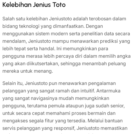
Kelebihan Jenius Toto
Salah satu kelebihan Jeniustoto adalah terobosan dalam
bidang teknologi yang dimanfaatkan. Dengan
menggunakan sistem modern serta penelitian data secara
mendalam, Jeniustoto mampu menawarkan prediksi yang
lebih tepat serta handal. Ini memungkinkan para
pengguna merasa lebih percaya diri dalam memilih angka
yang akan diikutsertakan, sehingga menambah peluang
mereka untuk menang.
Selain itu, Jeniustoto pun menawarkan pengalaman
pelanggan yang sangat ramah dan intuitif. Antarmuka
yang sangat navigasinya mudah memungkinkan
pengguna, terutama pemula ataupun juga sudah senior,
untuk secara cepat memahami proses bermain dan
mengakses segala fitur yang tersedia. Melalui bantuan
servis pelanggan yang responsif, Jeniustoto memastikan