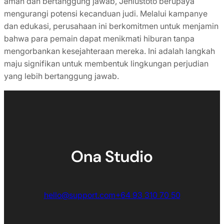
aman dan bertanggung jawab, Jeniustoto berupaya
mengurangi potensi kecanduan judi. Melalui kampanye
dan edukasi, perusahaan ini berkomitmen untuk menjamin
bahwa para pemain dapat menikmati hiburan tanpa
mengorbankan kesejahteraan mereka. Ini adalah langkah
maju signifikan untuk membentuk lingkungan perjudian
yang lebih bertanggung jawab.
hello@support.com
+64 93 310 70 50