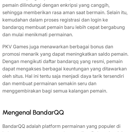
pemain dilindungi dengan enkripsi yang canggih,
sehingga memberikan rasa aman saat bermain. Selain itu,
kemudahan dalam proses registrasi dan login ke
bandarqq membuat pemain baru lebih cepat bergabung
dan mulai menikmati permainan.
PKV Games juga menawarkan berbagai bonus dan
promosi menarik yang dapat meningkatkan saldo pemain.
Dengan mengikuti daftar bandarqq yang resmi, pemain
dapat mengakses berbagai keuntungan yang ditawarkan
oleh situs. Hal ini tentu saja menjadi daya tarik tersendiri
dan membuat permainan semakin seru dan
menggembirakan bagi semua kalangan pemain.
Mengenal BandarQQ
BandarQQ adalah platform permainan yang populer di