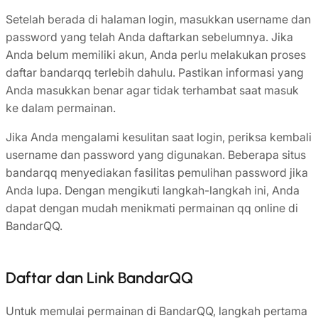
Setelah berada di halaman login, masukkan username dan
password yang telah Anda daftarkan sebelumnya. Jika
Anda belum memiliki akun, Anda perlu melakukan proses
daftar bandarqq terlebih dahulu. Pastikan informasi yang
Anda masukkan benar agar tidak terhambat saat masuk
ke dalam permainan.
Jika Anda mengalami kesulitan saat login, periksa kembali
username dan password yang digunakan. Beberapa situs
bandarqq menyediakan fasilitas pemulihan password jika
Anda lupa. Dengan mengikuti langkah-langkah ini, Anda
dapat dengan mudah menikmati permainan qq online di
BandarQQ.
Daftar dan Link BandarQQ
Untuk memulai permainan di BandarQQ, langkah pertama