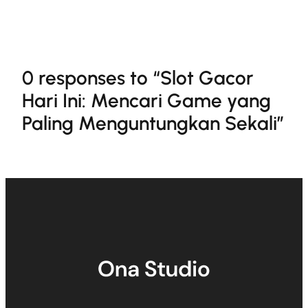
0 responses to “Slot Gacor
Hari Ini: Mencari Game yang
Paling Menguntungkan Sekali”