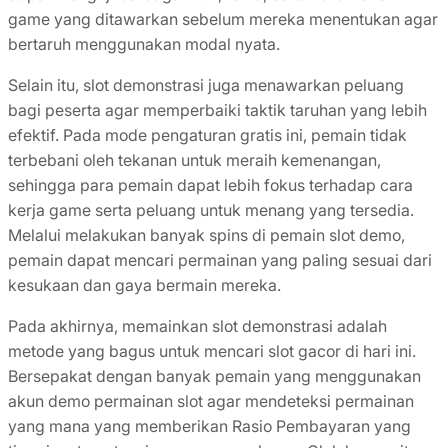
game yang ditawarkan sebelum mereka menentukan agar
bertaruh menggunakan modal nyata.
Selain itu, slot demonstrasi juga menawarkan peluang
bagi peserta agar memperbaiki taktik taruhan yang lebih
efektif. Pada mode pengaturan gratis ini, pemain tidak
terbebani oleh tekanan untuk meraih kemenangan,
sehingga para pemain dapat lebih fokus terhadap cara
kerja game serta peluang untuk menang yang tersedia.
Melalui melakukan banyak spins di pemain slot demo,
pemain dapat mencari permainan yang paling sesuai dari
kesukaan dan gaya bermain mereka.
Pada akhirnya, memainkan slot demonstrasi adalah
metode yang bagus untuk mencari slot gacor di hari ini.
Bersepakat dengan banyak pemain yang menggunakan
akun demo permainan slot agar mendeteksi permainan
yang mana yang memberikan Rasio Pembayaran yang