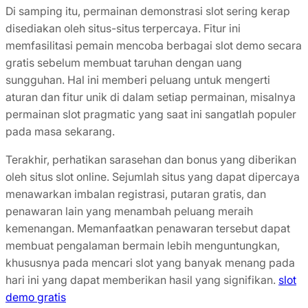
Di samping itu, permainan demonstrasi slot sering kerap
disediakan oleh situs-situs terpercaya. Fitur ini
memfasilitasi pemain mencoba berbagai slot demo secara
gratis sebelum membuat taruhan dengan uang
sungguhan. Hal ini memberi peluang untuk mengerti
aturan dan fitur unik di dalam setiap permainan, misalnya
permainan slot pragmatic yang saat ini sangatlah populer
pada masa sekarang.
Terakhir, perhatikan sarasehan dan bonus yang diberikan
oleh situs slot online. Sejumlah situs yang dapat dipercaya
menawarkan imbalan registrasi, putaran gratis, dan
penawaran lain yang menambah peluang meraih
kemenangan. Memanfaatkan penawaran tersebut dapat
membuat pengalaman bermain lebih menguntungkan,
khususnya pada mencari slot yang banyak menang pada
hari ini yang dapat memberikan hasil yang signifikan.
slot
demo gratis