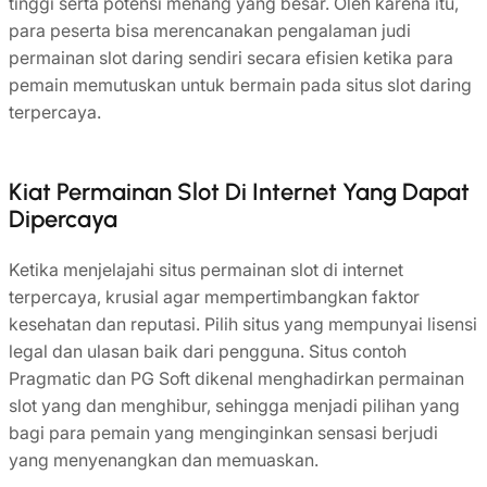
tinggi serta potensi menang yang besar. Oleh karena itu,
para peserta bisa merencanakan pengalaman judi
permainan slot daring sendiri secara efisien ketika para
pemain memutuskan untuk bermain pada situs slot daring
terpercaya.
Kiat Permainan Slot Di Internet Yang Dapat
Dipercaya
Ketika menjelajahi situs permainan slot di internet
terpercaya, krusial agar mempertimbangkan faktor
kesehatan dan reputasi. Pilih situs yang mempunyai lisensi
legal dan ulasan baik dari pengguna. Situs contoh
Pragmatic dan PG Soft dikenal menghadirkan permainan
slot yang dan menghibur, sehingga menjadi pilihan yang
bagi para pemain yang menginginkan sensasi berjudi
yang menyenangkan dan memuaskan.