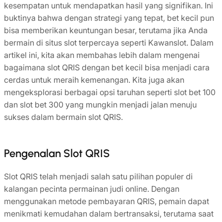
kesempatan untuk mendapatkan hasil yang signifikan. Ini
buktinya bahwa dengan strategi yang tepat, bet kecil pun
bisa memberikan keuntungan besar, terutama jika Anda
bermain di situs slot terpercaya seperti Kawanslot. Dalam
artikel ini, kita akan membahas lebih dalam mengenai
bagaimana slot QRIS dengan bet kecil bisa menjadi cara
cerdas untuk meraih kemenangan. Kita juga akan
mengeksplorasi berbagai opsi taruhan seperti slot bet 100
dan slot bet 300 yang mungkin menjadi jalan menuju
sukses dalam bermain slot QRIS.
Pengenalan Slot QRIS
Slot QRIS telah menjadi salah satu pilihan populer di
kalangan pecinta permainan judi online. Dengan
menggunakan metode pembayaran QRIS, pemain dapat
menikmati kemudahan dalam bertransaksi, terutama saat