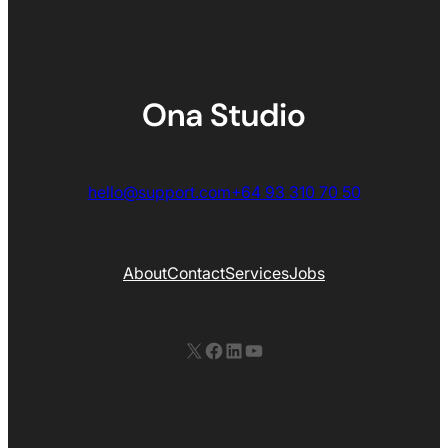
hello@support.com
+64 93 310 70 50
About
Contact
Services
Jobs
X
Facebook
LinkedIn
YouTube