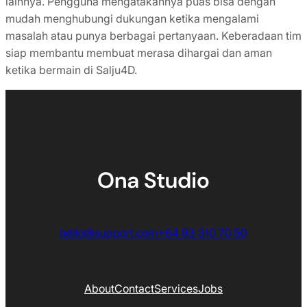
lainnya. Pengguna mengatakannya puas bisa dengan
mudah menghubungi dukungan ketika mengalami
masalah atau punya berbagai pertanyaan. Keberadaan tim
siap membantu membuat merasa dihargai dan aman
ketika bermain di Salju4D.
hello@support.com
+64 93 310 70 50
About
Contact
Services
Jobs