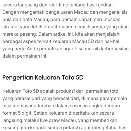
secara langsung dan real-time tentang hasil undian.
Dengan mengamati pengeluaran Macau dan menganalisis
pola dari data Macau, para pemain dapat merumuskan
strategi yang lebih efektif dalam memilih angka yang akan
mereka pasang. Dalam artikel ini, kita akan menjelajahi
berbagai aspek terkait keluaran Macau 5D dan hal-hal
yang perlu Anda perhatikan agar bisa meraih keberhasilan
dalam permainan ini.
Pengertian Keluaran Toto 5D
Keluaran Toto 5D adalah produksi dari permainan toto
yang berasal dari yang berasal dari, di mana para pemain
bisa memasang taruhan dalam susunan angka dengan
format 5 digit. Setiap keluaran diberitahukan secara
langsung melalui live draw Macau, yang memberikan
kesempatan kepada semua petaruh agar mengetahui hasil