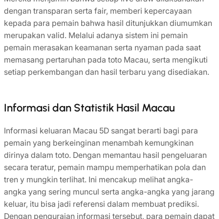
dengan transparan serta fair, memberi kepercayaan
kepada para pemain bahwa hasil ditunjukkan diumumkan
merupakan valid. Melalui adanya sistem ini pemain
pemain merasakan keamanan serta nyaman pada saat
memasang pertaruhan pada toto Macau, serta mengikuti
setiap perkembangan dan hasil terbaru yang disediakan.
Informasi dan Statistik Hasil Macau
Informasi keluaran Macau 5D sangat berarti bagi para
pemain yang berkeinginan menambah kemungkinan
dirinya dalam toto. Dengan memantau hasil pengeluaran
secara teratur, pemain mampu memperhatikan pola dan
tren y mungkin terlihat. Ini mencakup melihat angka-
angka yang sering muncul serta angka-angka yang jarang
keluar, itu bisa jadi referensi dalam membuat prediksi.
Dengan penguraian informasi tersebut, para pemain dapat