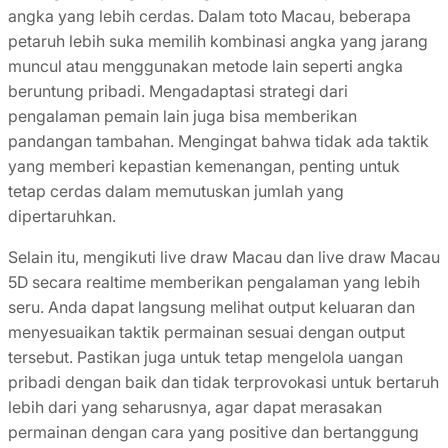
angka yang lebih cerdas. Dalam toto Macau, beberapa
petaruh lebih suka memilih kombinasi angka yang jarang
muncul atau menggunakan metode lain seperti angka
beruntung pribadi. Mengadaptasi strategi dari
pengalaman pemain lain juga bisa memberikan
pandangan tambahan. Mengingat bahwa tidak ada taktik
yang memberi kepastian kemenangan, penting untuk
tetap cerdas dalam memutuskan jumlah yang
dipertaruhkan.
Selain itu, mengikuti live draw Macau dan live draw Macau
5D secara realtime memberikan pengalaman yang lebih
seru. Anda dapat langsung melihat output keluaran dan
menyesuaikan taktik permainan sesuai dengan output
tersebut. Pastikan juga untuk tetap mengelola uangan
pribadi dengan baik dan tidak terprovokasi untuk bertaruh
lebih dari yang seharusnya, agar dapat merasakan
permainan dengan cara yang positive dan bertanggung