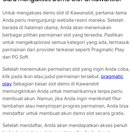
Untuk mengakses demo slot di Kawanslot, pertama-tama
Anda perlu mengunjungi website resmi mereka. Setelah
berada di halaman utama, Anda akan menemukan
berbagai pilihan permainan slot yang tersedia. Pastikan
untuk mengeksplorasi semua kategori yang ada, termasuk
permainan dari provider terkenal seperti Pragmatic Play
dan PG Soft.
Setelah menemukan permainan slot yang ingin Anda coba,
klik pada ikon atau judul permainan tersebut.
pragmatic
play
Sebagian besar slot demo di Kawanslot
memungkinkan Anda untuk memainkannya tanpa perlu
membuat akun. Namun, jika Anda ingin menikmati fitur
tambahan atau menyimpan progres permainan, Anda bisa
mendaftar untuk membuat akun demo slot secara gratis.
Setelah mendaftar, Anda akan mendapatkan akses penuh