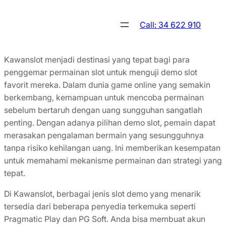
Skip
to
Call: 34 622 910
content
Kawanslot menjadi destinasi yang tepat bagi para
penggemar permainan slot untuk menguji demo slot
favorit mereka. Dalam dunia game online yang semakin
berkembang, kemampuan untuk mencoba permainan
sebelum bertaruh dengan uang sungguhan sangatlah
penting. Dengan adanya pilihan demo slot, pemain dapat
merasakan pengalaman bermain yang sesungguhnya
tanpa risiko kehilangan uang. Ini memberikan kesempatan
untuk memahami mekanisme permainan dan strategi yang
tepat.
Di Kawanslot, berbagai jenis slot demo yang menarik
tersedia dari beberapa penyedia terkemuka seperti
Pragmatic Play dan PG Soft. Anda bisa membuat akun