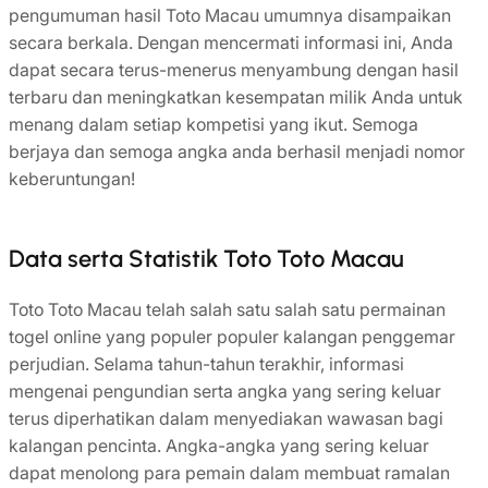
pengumuman hasil Toto Macau umumnya disampaikan
secara berkala. Dengan mencermati informasi ini, Anda
dapat secara terus-menerus menyambung dengan hasil
terbaru dan meningkatkan kesempatan milik Anda untuk
menang dalam setiap kompetisi yang ikut. Semoga
berjaya dan semoga angka anda berhasil menjadi nomor
keberuntungan!
Data serta Statistik Toto Toto Macau
Toto Toto Macau telah salah satu salah satu permainan
togel online yang populer populer kalangan penggemar
perjudian. Selama tahun-tahun terakhir, informasi
mengenai pengundian serta angka yang sering keluar
terus diperhatikan dalam menyediakan wawasan bagi
kalangan pencinta. Angka-angka yang sering keluar
dapat menolong para pemain dalam membuat ramalan