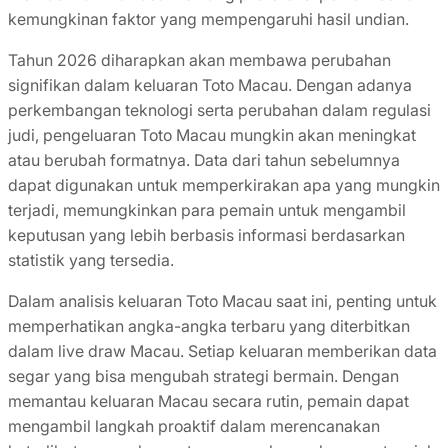
kemungkinan faktor yang mempengaruhi hasil undian.
Tahun 2026 diharapkan akan membawa perubahan
signifikan dalam keluaran Toto Macau. Dengan adanya
perkembangan teknologi serta perubahan dalam regulasi
judi, pengeluaran Toto Macau mungkin akan meningkat
atau berubah formatnya. Data dari tahun sebelumnya
dapat digunakan untuk memperkirakan apa yang mungkin
terjadi, memungkinkan para pemain untuk mengambil
keputusan yang lebih berbasis informasi berdasarkan
statistik yang tersedia.
Dalam analisis keluaran Toto Macau saat ini, penting untuk
memperhatikan angka-angka terbaru yang diterbitkan
dalam live draw Macau. Setiap keluaran memberikan data
segar yang bisa mengubah strategi bermain. Dengan
memantau keluaran Macau secara rutin, pemain dapat
mengambil langkah proaktif dalam merencanakan