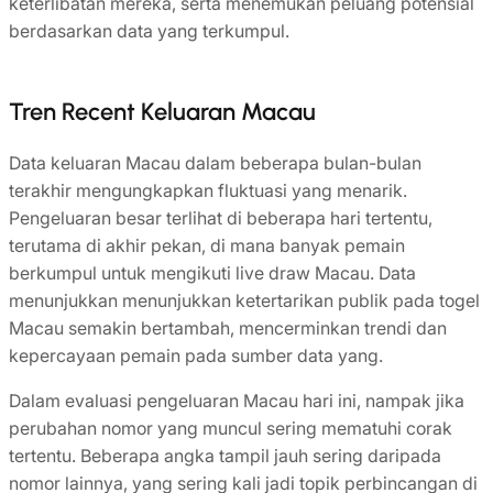
keterlibatan mereka, serta menemukan peluang potensial
berdasarkan data yang terkumpul.
Tren Recent Keluaran Macau
Data keluaran Macau dalam beberapa bulan-bulan
terakhir mengungkapkan fluktuasi yang menarik.
Pengeluaran besar terlihat di beberapa hari tertentu,
terutama di akhir pekan, di mana banyak pemain
berkumpul untuk mengikuti live draw Macau. Data
menunjukkan menunjukkan ketertarikan publik pada togel
Macau semakin bertambah, mencerminkan trendi dan
kepercayaan pemain pada sumber data yang.
Dalam evaluasi pengeluaran Macau hari ini, nampak jika
perubahan nomor yang muncul sering mematuhi corak
tertentu. Beberapa angka tampil jauh sering daripada
nomor lainnya, yang sering kali jadi topik perbincangan di