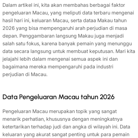
Dalam artikel ini, kita akan membahas berbagai faktor
pengeluaran Macau, yang meliputi data terbaru mengenai
hasil hari ini, keluaran Macau, serta dataa Makau tahun
2026 yang bisa mempengaruhi arah perjudian di masa
depan. Penggambaran langsung Makau juga menjadi
salah satu fokus, karena banyak pemain yang menunggu
data secara langsung untuk membuat keputusan. Mari kita
jelajahi lebih dalam mengenai semua aspek ini dan
bagaimana mereka mempengaruhi pada industri
perjudian di Macau.
Data Pengeluaran Macau tahun 2026
Pengeluaran Macau merupakan topik yang sangat
menarik perhatian, khususnya dengan meningkatnya
ketertarikan terhadap judi dan angka di wilayah ini. Data
keluaran yang akurat sangat penting untuk para pemain