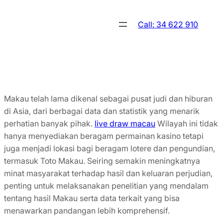
Skip
to
Call: 34 622 910
content
Makau telah lama dikenal sebagai pusat judi dan hiburan
di Asia, dari berbagai data dan statistik yang menarik
perhatian banyak pihak.
live draw macau
Wilayah ini tidak
hanya menyediakan beragam permainan kasino tetapi
juga menjadi lokasi bagi beragam lotere dan pengundian,
termasuk Toto Makau. Seiring semakin meningkatnya
minat masyarakat terhadap hasil dan keluaran perjudian,
penting untuk melaksanakan penelitian yang mendalam
tentang hasil Makau serta data terkait yang bisa
menawarkan pandangan lebih komprehensif.