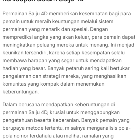
Permainan Salju 4D memberikan kesempatan bagi para
pemain untuk meraih keuntungan melalui sistem
permainan yang menarik dan spesial. Dengan
memprediksi angka yang akan keluar, para pemain dapat
meningkatkan peluang mereka untuk menang. Ini menjadi
keunikan tersendiri, karena setiap kesempatan selalu
membawa harapan yang segar untuk mendapatkan
hadiah yang besar. Banyak petaruh sering kali bertukar
pengalaman dan strategi mereka, yang menghasilkan
komunitas yang kompak dalam menemukan
keberuntungan.
Dalam berusaha mendapatkan keberuntungan di
permainan Salju 4D, krusial untuk menggabungkan
pengetahuan beserta keberanian. Banyak pemain yang
berupaya metode tertentu, misalnya menganalisis pola-
pola nomor terdahulu atau melihat ramalan yang