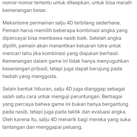
nomor-nomor tertentu untuk diteapkan, untuk bisa meraih
kemenangan besar.
Mekanisme permainan salju 4D terbilang sederhana.
Pemain harus memilih beberapa kombinasi angka yang
dipercayai bisa membawa nasib baik. Setelah angka
dipilih, pemain akan menantikan keluaran lotre untuk
mencari tahu jika kombinasi yang diajukan berhasil.
Kemenangan dalam game ini tidak hanya menyuguhkan
kesenangan pribadi, tetapi juga dapat berujung pada
hadiah yang menggoda.
Selain bentuk hiburan, salju 4D juga dianggap sebagai
salah satu cara untuk menguji peruntungan. Berbagai
yang percaya bahwa game ini bukan hanya bergantung
pada nasib, tetapi juga pada taktik dan evaluasi angka.
Oleh karena itu, salju 4D menarik bagi mereka yang suka
tantangan dan menggapai peluang.