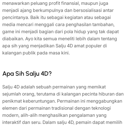
menawarkan peluang profit finansial, maupun juga
menjadi ajang berkumpulnya dan bersosialisasi antar
pencintanya. Baik itu sebagai kegiatan atau sebagai
media mencari menggali cara penghasilan tambahan,
game ini menjadi bagian dari pola hidup yang tak dapat
diabaikan. Ayo kita semua meneliti lebih dalam tentang
apa sih yang menjadikan Salju 4D amat populer di
kalangan publik pada masa kini.
Apa Sih Salju 4D?
Salju 4D adalah sebuah permainan yang memikat
sejumlah orang, terutama di kalangan pecinta hiburan dan
penikmat keberuntungan. Permainan ini menggabungkan
elemen dari permainan tradisional dengan teknologi
modern, alih-alih menghasilkan pengalaman yang
interaktif dan seru. Dalam salju 4D, pemain dapat memilih