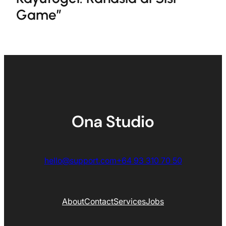
Game”
hello@support.com
+64 93 310 70 50
About
Contact
Services
Jobs