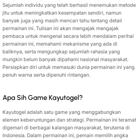
Sejumlah individu yang telah berhasil menemukan metode
jitu untuk meningkatkan kesempatan sendiri, namun
banyak juga yang masih mencari tahu tentang detail
permainan ini. Tulisan ini akan mengajak mengajak
pembaca untuk mengenal secara lebih mendalam perihal
permainan ini, memahami mekanisme yang ada di
baliknya, serta mengungkap sejumlah rahasia yang
mungkin belum banyak dipahami nasional masyarakat.
Persiapkan diri untuk memasuki dunia permainan ini yang
penuh warna serta dipenuhi rintangan.
Apa Sih Game Kayutogel?
Kayutogel adalah satu game yang menggabungkan
elemen keberuntungan dan strategi. Permainan ini teramat
digemari di berbagai kalangan masyarakat, terutama di
Indonesia. Dalam permainan ini, pemain memilih angka