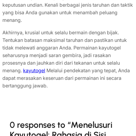
keputusan undian. Kenali berbagai jenis taruhan dan taktik
yang bisa Anda gunakan untuk menambah peluang
menang.
Akhirnya, krusial untuk selalu bermain dengan bijak.
Tentukan batasan maksimal taruhan dan pastikan untuk
tidak melewati anggaran Anda. Permainan kayutogel
seharusnya menjadi saran gembira, jadi rasakan
prosesnya dan jauhkan diri dari tekanan untuk selalu
menang.
kayutogel
Melalui pendekatan yang tepat, Anda
dapat merasakan keseruan dari permainan ini secara
bertanggung jawab.
0 responses to “Menelusuri
Kayutogel: Rahasia di Sisi