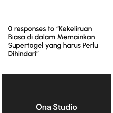
0 responses to “Kekeliruan
Biasa di dalam Memainkan
Supertogel yang harus Perlu
Dihindari”