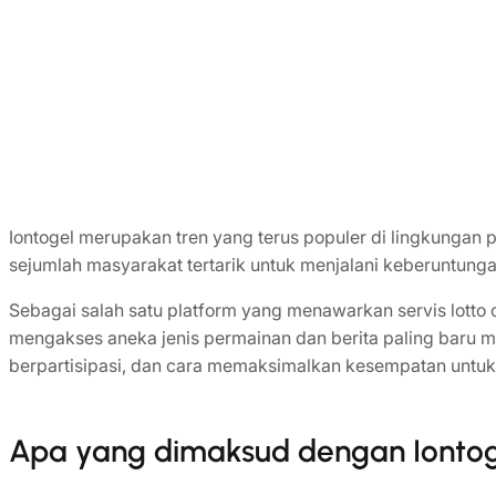
Skip
to
content
Iontogel merupakan tren yang terus populer di lingkungan 
sejumlah masyarakat tertarik untuk menjalani keberuntunga
Sebagai salah satu platform yang menawarkan servis lotto
mengakses aneka jenis permainan dan berita paling baru meng
berpartisipasi, dan cara memaksimalkan kesempatan untuk
Apa yang dimaksud dengan Ionto