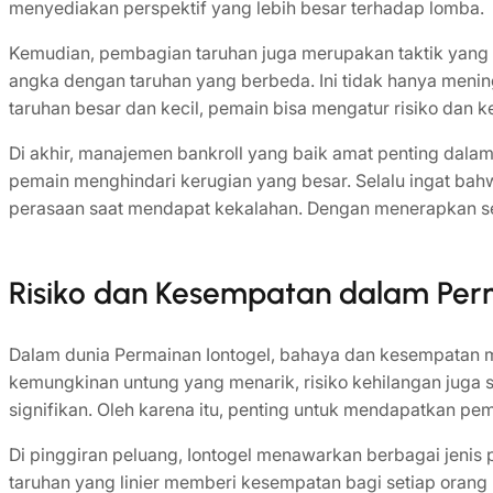
menyediakan perspektif yang lebih besar terhadap lomba.
Kemudian, pembagian taruhan juga merupakan taktik yang l
angka dengan taruhan yang berbeda. Ini tidak hanya meni
taruhan besar dan kecil, pemain bisa mengatur risiko dan
Di akhir, manajemen bankroll yang baik amat penting dala
pemain menghindari kerugian yang besar. Selalu ingat bahw
perasaan saat mendapat kekalahan. Dengan menerapkan se
Risiko dan Kesempatan dalam Per
Dalam dunia Permainan Iontogel, bahaya dan kesempatan 
kemungkinan untung yang menarik, risiko kehilangan juga 
signifikan. Oleh karena itu, penting untuk mendapatkan pe
Di pinggiran peluang, Iontogel menawarkan berbagai jeni
taruhan yang linier memberi kesempatan bagi setiap oran