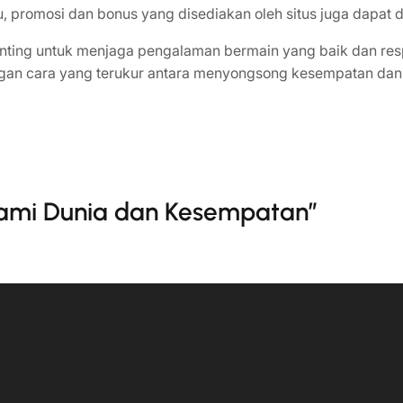
 itu, promosi dan bonus yang disediakan oleh situs juga dap
enting untuk menjaga pengalaman bermain yang baik dan re
engan cara yang terukur antara menyongsong kesempatan da
elami Dunia dan Kesempatan”