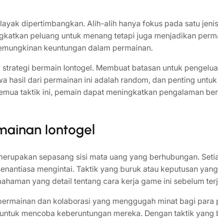
ayak dipertimbangkan. Alih-alih hanya fokus pada satu jen
ngkatkan peluang untuk menang tetapi juga menjadikan per
 kemungkinan keuntungan dalam permainan.
m strategi bermain Iontogel. Membuat batasan untuk pengelu
a hasil dari permainan ini adalah random, dan penting untuk
mua taktik ini, pemain dapat meningkatkan pengalaman ber
mainan Iontogel
merupakan sepasang sisi mata uang yang berhubungan. Set
senantiasa mengintai. Taktik yang buruk atau keputusan ya
mahaman yang detail tentang cara kerja game ini sebelum ter
s permainan dan kolaborasi yang menggugah minat bagi para
g untuk mencoba keberuntungan mereka. Dengan taktik yang