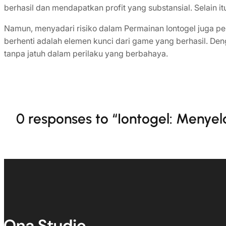
berhasil dan mendapatkan profit yang substansial. Selain
Namun, menyadari risiko dalam Permainan Iontogel juga p
berhenti adalah elemen kunci dari game yang berhasil. D
tanpa jatuh dalam perilaku yang berbahaya.
0 responses to “Iontogel: Meny