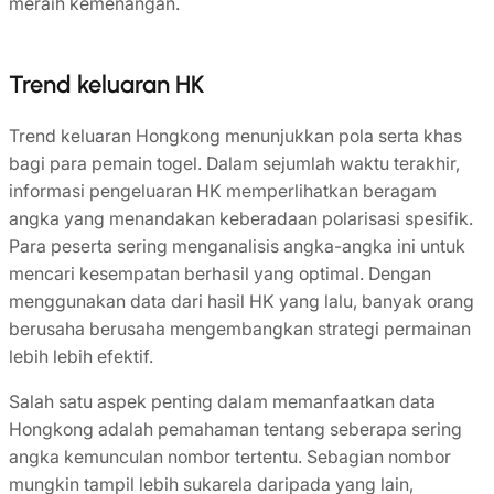
meraih kemenangan.
Trend keluaran HK
Trend keluaran Hongkong menunjukkan pola serta khas
bagi para pemain togel. Dalam sejumlah waktu terakhir,
informasi pengeluaran HK memperlihatkan beragam
angka yang menandakan keberadaan polarisasi spesifik.
Para peserta sering menganalisis angka-angka ini untuk
mencari kesempatan berhasil yang optimal. Dengan
menggunakan data dari hasil HK yang lalu, banyak orang
berusaha berusaha mengembangkan strategi permainan
lebih lebih efektif.
Salah satu aspek penting dalam memanfaatkan data
Hongkong adalah pemahaman tentang seberapa sering
angka kemunculan nombor tertentu. Sebagian nombor
mungkin tampil lebih sukarela daripada yang lain,