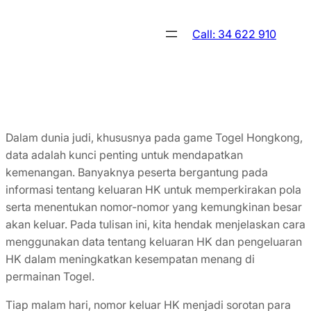
Skip
to
Call: 34 622 910
content
Dalam dunia judi, khususnya pada game Togel Hongkong,
data adalah kunci penting untuk mendapatkan
kemenangan. Banyaknya peserta bergantung pada
informasi tentang keluaran HK untuk memperkirakan pola
serta menentukan nomor-nomor yang kemungkinan besar
akan keluar. Pada tulisan ini, kita hendak menjelaskan cara
menggunakan data tentang keluaran HK dan pengeluaran
HK dalam meningkatkan kesempatan menang di
permainan Togel.
Tiap malam hari, nomor keluar HK menjadi sorotan para