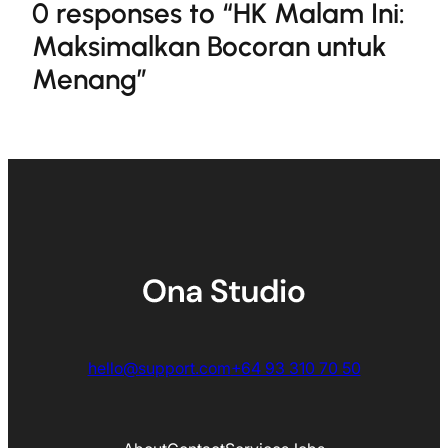
0 responses to “HK Malam Ini:
Maksimalkan Bocoran untuk
Menang”
hello@support.com
+64 93 310 70 50