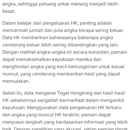
angka, sehingga peluang untuk menang menjadi lebih
besar.
Dalam belajar dari pengeluaran HK, penting adalah
mencermati jumlah dan pola angka berapa sering keluar.
Data HK memberikan bahwasanya beberapa angka
cenderung keluar lebih sering dibandingkan yang lain.
Dengan melihat angka-angka ini secara konsisten, pemain
dapat memaksimalkan keputusan mereka dan
menghindari angka yang kecil kemungkinan untuk keluar
muncul, yang cenderung memberikan hasil yang dapat
memuaskan.
Selain itu, data mengenai Togel Hongkong dan hasil-hasil
HK sebelumnya sangatlah bermanfaat dalam mengambil
keputusan. Menggunakan data pengeluaran HK terbaru
dan angka yang muncul HK terakhir, pemain dapat
menyusun langkah yang berdasarkan informasi yang lebih
baik. Dengan penelitian yang akurasi, setiap pemain dapat