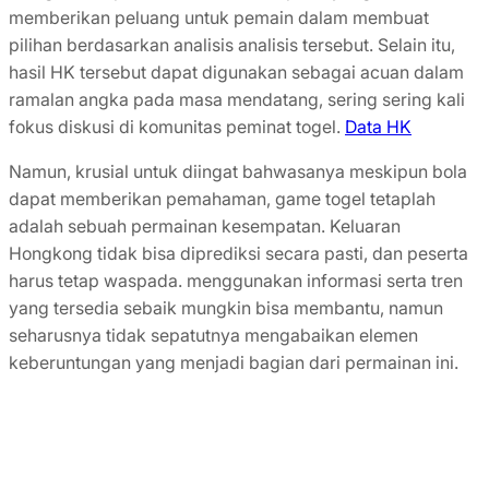
memberikan peluang untuk pemain dalam membuat
pilihan berdasarkan analisis analisis tersebut. Selain itu,
hasil HK tersebut dapat digunakan sebagai acuan dalam
ramalan angka pada masa mendatang, sering sering kali
fokus diskusi di komunitas peminat togel.
Data HK
Namun, krusial untuk diingat bahwasanya meskipun bola
dapat memberikan pemahaman, game togel tetaplah
adalah sebuah permainan kesempatan. Keluaran
Hongkong tidak bisa diprediksi secara pasti, dan peserta
harus tetap waspada. menggunakan informasi serta tren
yang tersedia sebaik mungkin bisa membantu, namun
seharusnya tidak sepatutnya mengabaikan elemen
keberuntungan yang menjadi bagian dari permainan ini.