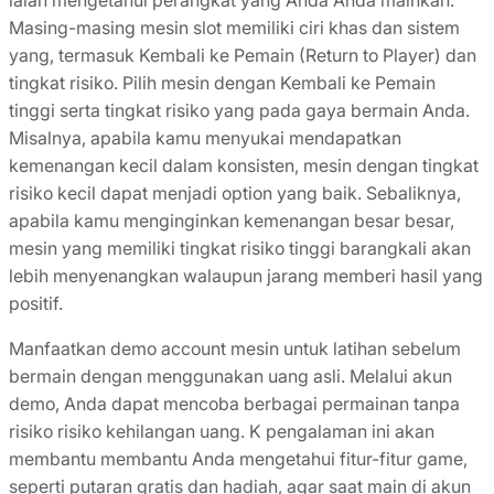
ialah mengetahui perangkat yang Anda Anda mainkan.
Masing-masing mesin slot memiliki ciri khas dan sistem
yang, termasuk Kembali ke Pemain (Return to Player) dan
tingkat risiko. Pilih mesin dengan Kembali ke Pemain
tinggi serta tingkat risiko yang pada gaya bermain Anda.
Misalnya, apabila kamu menyukai mendapatkan
kemenangan kecil dalam konsisten, mesin dengan tingkat
risiko kecil dapat menjadi option yang baik. Sebaliknya,
apabila kamu menginginkan kemenangan besar besar,
mesin yang memiliki tingkat risiko tinggi barangkali akan
lebih menyenangkan walaupun jarang memberi hasil yang
positif.
Manfaatkan demo account mesin untuk latihan sebelum
bermain dengan menggunakan uang asli. Melalui akun
demo, Anda dapat mencoba berbagai permainan tanpa
risiko risiko kehilangan uang. K pengalaman ini akan
membantu membantu Anda mengetahui fitur-fitur game,
seperti putaran gratis dan hadiah, agar saat main di akun