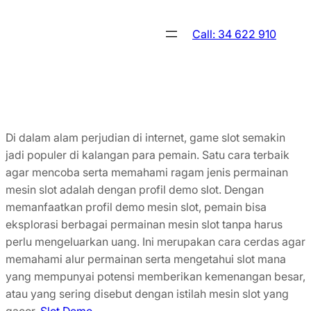
Skip
to
Call: 34 622 910
content
Di dalam alam perjudian di internet, game slot semakin
jadi populer di kalangan para pemain. Satu cara terbaik
agar mencoba serta memahami ragam jenis permainan
mesin slot adalah dengan profil demo slot. Dengan
memanfaatkan profil demo mesin slot, pemain bisa
eksplorasi berbagai permainan mesin slot tanpa harus
perlu mengeluarkan uang. Ini merupakan cara cerdas agar
memahami alur permainan serta mengetahui slot mana
yang mempunyai potensi memberikan kemenangan besar,
atau yang sering disebut dengan istilah mesin slot yang