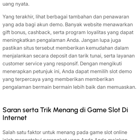
uang nyata.
Yang terakhir, lihat berbagai tambahan dan penawaran
yang ada bagi akun demo. Banyak website menawarkan
gift bonus, cashback, serta program loyalitas yang dapat
meningkatkan pengalaman Anda. Jangan lupa juga
pastikan situs tersebut memberikan kemudahan dalam
menjalankan secara deposit dan tarik tunai, serta layanan
customer service yang responsif. Dengan mengikuti
menerapkan petunjuk ini, Anda dapat memilih slot demo
yang terpercaya yang memberikan memberikan
pengalaman bermain bermain lebih baik dan memuaskan.
Saran serta Trik Menang di Game Slot Di
Internet
Salah satu faktor untuk menang pada game slot online