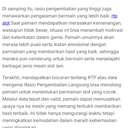
Di samping itu, rasio pengembalian yang tinggi juga
menawarkan pengalaman bermain yang lebih baik.
rtp
slot
Saat pemain mendapatkan merasakan kemenangan,
walaupun tidak besar, situasi ini bisa menambah motivasi
dan keterikatan dalam game. Pemain umumnya akan
merasa lebih puas serta ikatan emosional dengan
permainan yang memberikan hasil yang baik, sehingga
mereka pun cenderung untuk bermain serta menjelajahi
berbagai jenis mesin slot lain.
Terakhir, mendapatkan bocoran tentang RTP atau data
mengenai Rasio Pengembalian Langsung bisa menolong
pemain untuk menentukan permainan slot yang cocok.
Melalui data tepat dan valid, pemain dapat memusatkan
upaya nya ke mesin yang memang terbukti memberikan
hasil terbaik. Ini tidak hanya mengurangi waktu tetapi
meningkatkan kemudahan dalam meraih keberhasilan
yang diinginkan.