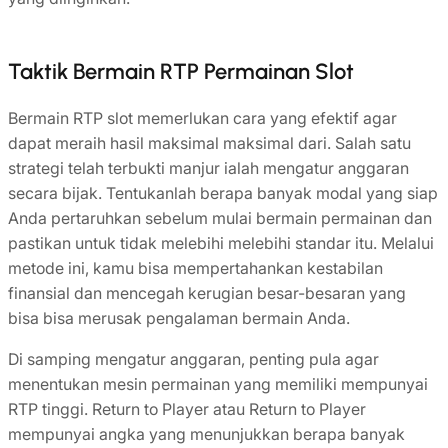
Taktik Bermain RTP Permainan Slot
Bermain RTP slot memerlukan cara yang efektif agar
dapat meraih hasil maksimal maksimal dari. Salah satu
strategi telah terbukti manjur ialah mengatur anggaran
secara bijak. Tentukanlah berapa banyak modal yang siap
Anda pertaruhkan sebelum mulai bermain permainan dan
pastikan untuk tidak melebihi melebihi standar itu. Melalui
metode ini, kamu bisa mempertahankan kestabilan
finansial dan mencegah kerugian besar-besaran yang
bisa bisa merusak pengalaman bermain Anda.
Di samping mengatur anggaran, penting pula agar
menentukan mesin permainan yang memiliki mempunyai
RTP tinggi. Return to Player atau Return to Player
mempunyai angka yang menunjukkan berapa banyak