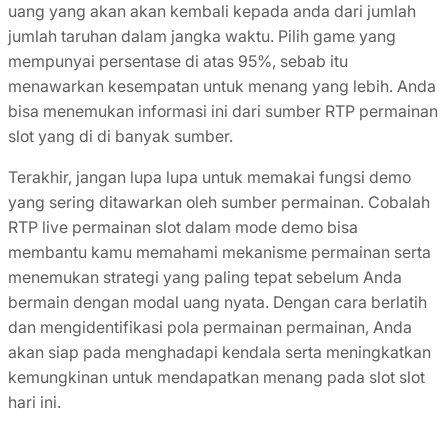
uang yang akan akan kembali kepada anda dari jumlah
jumlah taruhan dalam jangka waktu. Pilih game yang
mempunyai persentase di atas 95%, sebab itu
menawarkan kesempatan untuk menang yang lebih. Anda
bisa menemukan informasi ini dari sumber RTP permainan
slot yang di di banyak sumber.
Terakhir, jangan lupa lupa untuk memakai fungsi demo
yang sering ditawarkan oleh sumber permainan. Cobalah
RTP live permainan slot dalam mode demo bisa
membantu kamu memahami mekanisme permainan serta
menemukan strategi yang paling tepat sebelum Anda
bermain dengan modal uang nyata. Dengan cara berlatih
dan mengidentifikasi pola permainan permainan, Anda
akan siap pada menghadapi kendala serta meningkatkan
kemungkinan untuk mendapatkan menang pada slot slot
hari ini.