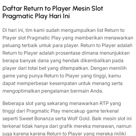
Daftar Return to Player Mesin Slot
Pragmatic Play Hari Ini
Di hari ini, tim kami sudah mengumpulkan list Return to
Player slot Pragmatic Play yang memberikan menawarkan
peluang terbaik untuk para player. Return to Player adalah
Return to Player adalah prosentase dimana menunjukkan
berapa banyak dana yang hendak dikembalikan pada
player dari total bet yang ditempatkan. Dengan memilih
game yang punya Return to Player yang tinggi, kamu
dapat memperbesar kesempatan untuk menang serta
mengoptimalkan pengalaman bermain Anda.
Beberapa slot yang sekarang menawarkan RTP yang
tinggi dari Pragmatic Play mencakup game terkenal
seperti Sweet Bonanza serta Wolf Gold. Baik mesin slot ini
terkenal tidak hanya dari grafik mereka menawan, namun
juga karena karena Return to Player yang mereka miliki