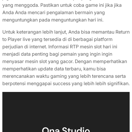
yang menggoda. Pastikan untuk coba game ini jika jika
Anda Anda mencari pengalaman bermain yang
menguntungkan pada menguntungkan hari ini.
Untuk keterangan lebih lanjut, Anda bisa memantau Return
to Player live yang tersedia di di berbagai platform
perjudian di internet. Informasi RTP mesin slot hari ini
menjadi data penting bagi pemain yang ingin ingin
menyasar mesin slot yang gacor. Dengan memperhatikan
memperhatikan update data terbaru, kamu bisa
merencanakan waktu gaming yang lebih terencana serta
berpotensi menggapai success yang lebih lebih signifikan.