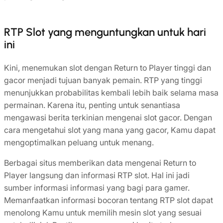
RTP Slot yang menguntungkan untuk hari
ini
Kini, menemukan slot dengan Return to Player tinggi dan
gacor menjadi tujuan banyak pemain. RTP yang tinggi
menunjukkan probabilitas kembali lebih baik selama masa
permainan. Karena itu, penting untuk senantiasa
mengawasi berita terkinian mengenai slot gacor. Dengan
cara mengetahui slot yang mana yang gacor, Kamu dapat
mengoptimalkan peluang untuk menang.
Berbagai situs memberikan data mengenai Return to
Player langsung dan informasi RTP slot. Hal ini jadi
sumber informasi informasi yang bagi para gamer.
Memanfaatkan informasi bocoran tentang RTP slot dapat
menolong Kamu untuk memilih mesin slot yang sesuai