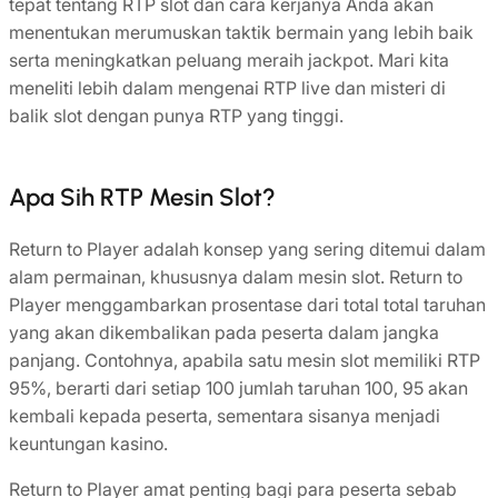
tepat tentang RTP slot dan cara kerjanya Anda akan
menentukan merumuskan taktik bermain yang lebih baik
serta meningkatkan peluang meraih jackpot. Mari kita
meneliti lebih dalam mengenai RTP live dan misteri di
balik slot dengan punya RTP yang tinggi.
Apa Sih RTP Mesin Slot?
Return to Player adalah konsep yang sering ditemui dalam
alam permainan, khususnya dalam mesin slot. Return to
Player menggambarkan prosentase dari total total taruhan
yang akan dikembalikan pada peserta dalam jangka
panjang. Contohnya, apabila satu mesin slot memiliki RTP
95%, berarti dari setiap 100 jumlah taruhan 100, 95 akan
kembali kepada peserta, sementara sisanya menjadi
keuntungan kasino.
Return to Player amat penting bagi para peserta sebab