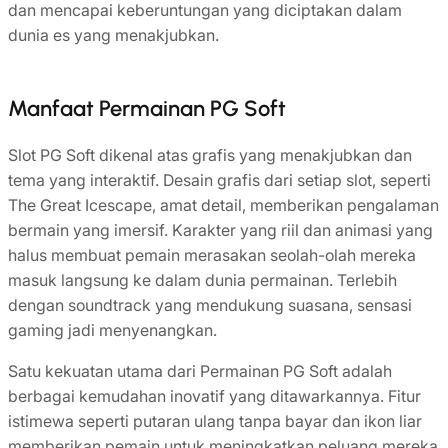
dan mencapai keberuntungan yang diciptakan dalam
dunia es yang menakjubkan.
Manfaat Permainan PG Soft
Slot PG Soft dikenal atas grafis yang menakjubkan dan
tema yang interaktif. Desain grafis dari setiap slot, seperti
The Great Icescape, amat detail, memberikan pengalaman
bermain yang imersif. Karakter yang riil dan animasi yang
halus membuat pemain merasakan seolah-olah mereka
masuk langsung ke dalam dunia permainan. Terlebih
dengan soundtrack yang mendukung suasana, sensasi
gaming jadi menyenangkan.
Satu kekuatan utama dari Permainan PG Soft adalah
berbagai kemudahan inovatif yang ditawarkannya. Fitur
istimewa seperti putaran ulang tanpa bayar dan ikon liar
memberikan pemain untuk meningkatkan peluang mereka