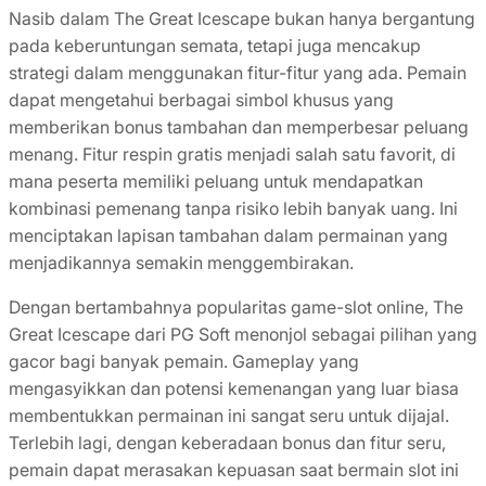
Nasib dalam The Great Icescape bukan hanya bergantung
pada keberuntungan semata, tetapi juga mencakup
strategi dalam menggunakan fitur-fitur yang ada. Pemain
dapat mengetahui berbagai simbol khusus yang
memberikan bonus tambahan dan memperbesar peluang
menang. Fitur respin gratis menjadi salah satu favorit, di
mana peserta memiliki peluang untuk mendapatkan
kombinasi pemenang tanpa risiko lebih banyak uang. Ini
menciptakan lapisan tambahan dalam permainan yang
menjadikannya semakin menggembirakan.
Dengan bertambahnya popularitas game-slot online, The
Great Icescape dari PG Soft menonjol sebagai pilihan yang
gacor bagi banyak pemain. Gameplay yang
mengasyikkan dan potensi kemenangan yang luar biasa
membentukkan permainan ini sangat seru untuk dijajal.
Terlebih lagi, dengan keberadaan bonus dan fitur seru,
pemain dapat merasakan kepuasan saat bermain slot ini