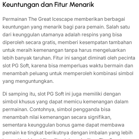
Keuntungan dan Fitur Menarik
Permainan The Great Icescape memberikan berbagai
keuntungan yang menarik bagi para pemain. Salah satu
dari keunggulan utamanya adalah respins yang bisa
diperoleh secara gratis, memberi kesempatan tambahan
untuk meraih kemenangan tanpa harus mengeluarkan
lebih banyak taruhan. Fitur ini sangat diminati oleh pecinta
slot PG Soft, karena bisa memperluas waktu bermain dan
menambah peluang untuk memperoleh kombinasi simbol
yang menguntungkan.
Di samping itu, slot PG Soft ini juga memiliki dengan
simbol khusus yang dapat memicu kemenangan dalam
permainan. Contohnya, simbol pengganda bisa
menambah nilai kemenangan secara signifikan,
sementara keunggulan bonus game dapat membawa
pemain ke tingkat berikutnya dengan imbalan yang lebih