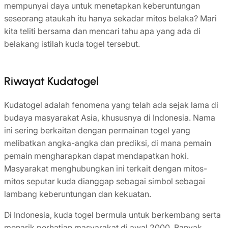
mempunyai daya untuk menetapkan keberuntungan
seseorang ataukah itu hanya sekadar mitos belaka? Mari
kita teliti bersama dan mencari tahu apa yang ada di
belakang istilah kuda togel tersebut.
Riwayat Kudatogel
Kudatogel adalah fenomena yang telah ada sejak lama di
budaya masyarakat Asia, khususnya di Indonesia. Nama
ini sering berkaitan dengan permainan togel yang
melibatkan angka-angka dan prediksi, di mana pemain
pemain mengharapkan dapat mendapatkan hoki.
Masyarakat menghubungkan ini terkait dengan mitos-
mitos seputar kuda dianggap sebagai simbol sebagai
lambang keberuntungan dan kekuatan.
Di Indonesia, kuda togel bermula untuk berkembang serta
menarik perhatian masyarakat di awal 2000. Banyak