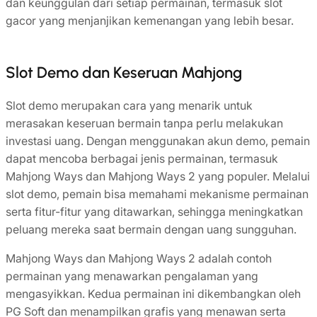
dan keunggulan dari setiap permainan, termasuk slot
gacor yang menjanjikan kemenangan yang lebih besar.
Slot Demo dan Keseruan Mahjong
Slot demo merupakan cara yang menarik untuk
merasakan keseruan bermain tanpa perlu melakukan
investasi uang. Dengan menggunakan akun demo, pemain
dapat mencoba berbagai jenis permainan, termasuk
Mahjong Ways dan Mahjong Ways 2 yang populer. Melalui
slot demo, pemain bisa memahami mekanisme permainan
serta fitur-fitur yang ditawarkan, sehingga meningkatkan
peluang mereka saat bermain dengan uang sungguhan.
Mahjong Ways dan Mahjong Ways 2 adalah contoh
permainan yang menawarkan pengalaman yang
mengasyikkan. Kedua permainan ini dikembangkan oleh
PG Soft dan menampilkan grafis yang menawan serta