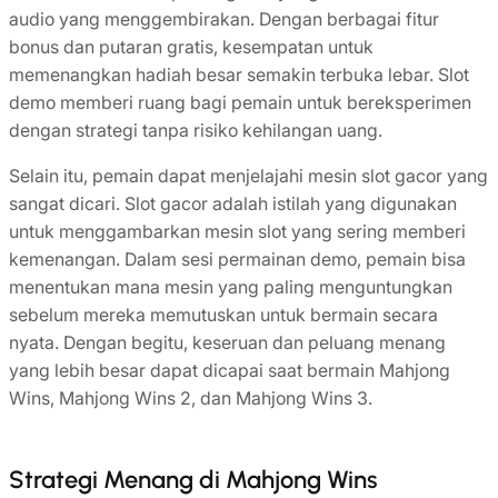
audio yang menggembirakan. Dengan berbagai fitur
bonus dan putaran gratis, kesempatan untuk
memenangkan hadiah besar semakin terbuka lebar. Slot
demo memberi ruang bagi pemain untuk bereksperimen
dengan strategi tanpa risiko kehilangan uang.
Selain itu, pemain dapat menjelajahi mesin slot gacor yang
sangat dicari. Slot gacor adalah istilah yang digunakan
untuk menggambarkan mesin slot yang sering memberi
kemenangan. Dalam sesi permainan demo, pemain bisa
menentukan mana mesin yang paling menguntungkan
sebelum mereka memutuskan untuk bermain secara
nyata. Dengan begitu, keseruan dan peluang menang
yang lebih besar dapat dicapai saat bermain Mahjong
Wins, Mahjong Wins 2, dan Mahjong Wins 3.
Strategi Menang di Mahjong Wins