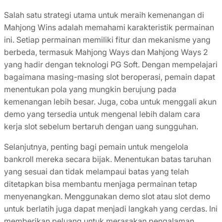
Salah satu strategi utama untuk meraih kemenangan di
Mahjong Wins adalah memahami karakteristik permainan
ini. Setiap permainan memiliki fitur dan mekanisme yang
berbeda, termasuk Mahjong Ways dan Mahjong Ways 2
yang hadir dengan teknologi PG Soft. Dengan mempelajari
bagaimana masing-masing slot beroperasi, pemain dapat
menentukan pola yang mungkin berujung pada
kemenangan lebih besar. Juga, coba untuk menggali akun
demo yang tersedia untuk mengenal lebih dalam cara
kerja slot sebelum bertaruh dengan uang sungguhan.
Selanjutnya, penting bagi pemain untuk mengelola
bankroll mereka secara bijak. Menentukan batas taruhan
yang sesuai dan tidak melampaui batas yang telah
ditetapkan bisa membantu menjaga permainan tetap
menyenangkan. Menggunakan demo slot atau slot demo
untuk berlatih juga dapat menjadi langkah yang cerdas. Ini
memberikan peluang untuk merasakan pengalaman