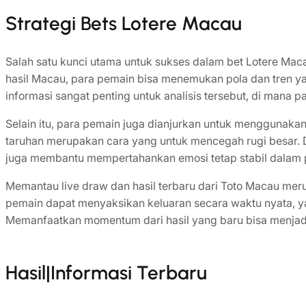
Strategi Bets Lotere Macau
Salah satu kunci utama untuk sukses dalam bet Lotere Maca
hasil Macau, para pemain bisa menemukan pola dan tren y
informasi sangat penting untuk analisis tersebut, di mana
Selain itu, para pemain juga dianjurkan untuk menggunakan
taruhan merupakan cara yang untuk mencegah rugi besar. D
juga membantu mempertahankan emosi tetap stabil dalam 
Memantau live draw dan hasil terbaru dari Toto Macau meru
pemain dapat menyaksikan keluaran secara waktu nyata, y
Memanfaatkan momentum dari hasil yang baru bisa menjad
Hasil|Informasi Terbaru