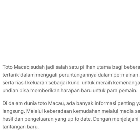
Skip
to
content
Toto Macao sudah jadi salah satu pilihan utama bagi bebera
tertarik dalam menggali peruntungannya dalam permainan me
serta hasil keluaran sebagai kunci untuk meraih kemenan
undian bisa memberikan harapan baru untuk para pemain.
Di dalam dunia toto Macau, ada banyak informasi penting ya
langsung. Melalui keberadaan kemudahan melalui media se
hasil dan pengeluaran yang up to date. Dengan menjelajah
tantangan baru.