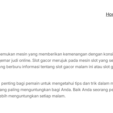
Ho
menemukan mesin yang memberikan kemenangan dengan konsist
gemar judi online. Slot gacor merujuk pada mesin slot yang
ang berburu informasi tentang slot gacor malam ini atau slot
, penting bagi pemain untuk mengetahui tips dan trik dalam m
ang paling menguntungkan bagi Anda. Baik Anda seorang pe
ebih menguntungkan setiap malam.