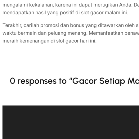
mengalami kekalahan, karena ini dapat merugikan Anda. D
mendapatkan hasil yang positif di slot gacor malam ini.
Terakhir, carilah promosi dan bonus yang ditawarkan oleh s
waktu bermain dan peluang menang. Memanfaatkan penawar
meraih kemenangan di slot gacor hari ini.
0 responses to “Gacor Setiap M