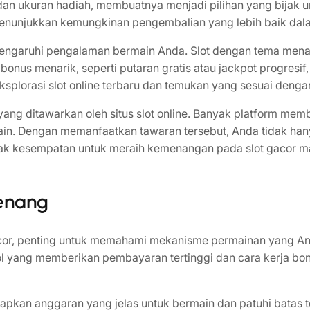
 ukuran hadiah, membuatnya menjadi pilihan yang bijak unt
ni menunjukkan kemungkinan pengembalian yang lebih baik da
ngaruhi pengalaman bermain Anda. Slot dengan tema menari
r bonus menarik, seperti putaran gratis atau jackpot progre
orasi slot online terbaru dan temukan yang sesuai dengan 
ng ditawarkan oleh situs slot online. Banyak platform memb
ain. Dengan memanfaatkan tawaran tersebut, Anda tidak han
k kesempatan untuk meraih kemenangan pada slot gacor ma
enang
r, penting untuk memahami mekanisme permainan yang Anda pi
bol yang memberikan pembayaran tertinggi dan cara kerja bo
etapkan anggaran yang jelas untuk bermain dan patuhi batas 