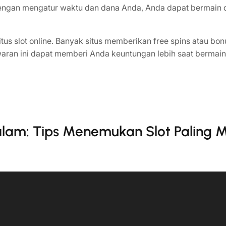
engan mengatur waktu dan dana Anda, Anda dapat bermain d
itus slot online. Banyak situs memberikan free spins atau b
an ini dapat memberi Anda keuntungan lebih saat bermain,
alam: Tips Menemukan Slot Paling