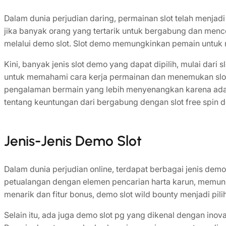
Dalam dunia perjudian daring, permainan slot telah menjadi
jika banyak orang yang tertarik untuk bergabung dan menc
melalui demo slot. Slot demo memungkinkan pemain untuk 
Kini, banyak jenis slot demo yang dapat dipilih, mulai da
untuk memahami cara kerja permainan dan menemukan slot y
pengalaman bermain yang lebih menyenangkan karena adan
tentang keuntungan dari bergabung dengan slot free spin
Jenis-Jenis Demo Slot
Dalam dunia perjudian online, terdapat berbagai jenis demo
petualangan dengan elemen pencarian harta karun, memung
menarik dan fitur bonus, demo slot wild bounty menjadi p
Selain itu, ada juga demo slot pg yang dikenal dengan inov