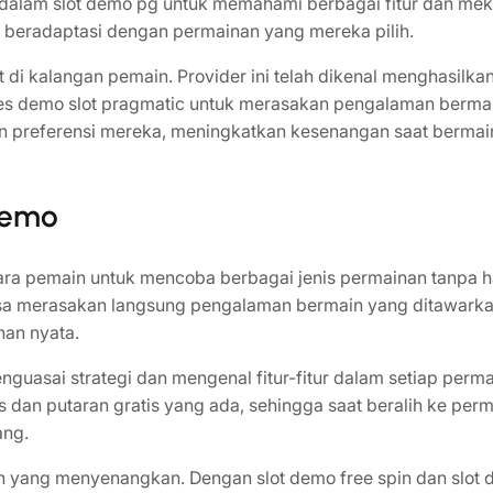
dalam slot demo pg untuk memahami berbagai fitur dan me
beradaptasi dengan permainan yang mereka pilih.
t di kalangan pemain. Provider ini telah dikenal menghasilka
 demo slot pragmatic untuk merasakan pengalaman bermain
n preferensi mereka, meningkatkan kesenangan saat bermai
Demo
 pemain untuk mencoba berbagai jenis permainan tanpa h
sa merasakan langsung pengalaman bermain yang ditawarkan ol
han nyata.
guasai strategi dan mengenal fitur-fitur dalam setiap perm
dan putaran gratis yang ada, sehingga saat beralih ke per
ang.
an yang menyenangkan. Dengan slot demo free spin dan slot