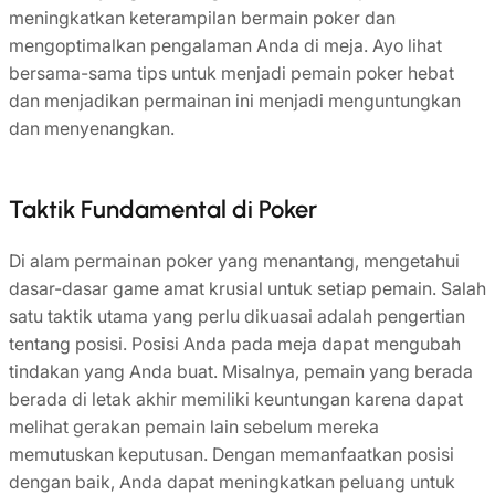
meningkatkan keterampilan bermain poker dan
mengoptimalkan pengalaman Anda di meja. Ayo lihat
bersama-sama tips untuk menjadi pemain poker hebat
dan menjadikan permainan ini menjadi menguntungkan
dan menyenangkan.
Taktik Fundamental di Poker
Di alam permainan poker yang menantang, mengetahui
dasar-dasar game amat krusial untuk setiap pemain. Salah
satu taktik utama yang perlu dikuasai adalah pengertian
tentang posisi. Posisi Anda pada meja dapat mengubah
tindakan yang Anda buat. Misalnya, pemain yang berada
berada di letak akhir memiliki keuntungan karena dapat
melihat gerakan pemain lain sebelum mereka
memutuskan keputusan. Dengan memanfaatkan posisi
dengan baik, Anda dapat meningkatkan peluang untuk