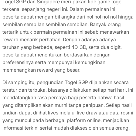
Togel SGP dan Singapore merupakan tipe game togel
terkenal sepanjang negeri ini. Dalam permainan ini,
peserta dapat mengambil angka dari nol nol nol nol hingga
sembilan sembilan sembilan sembilan. Banyak orang
tertarik untuk bermain permainan ini sebab menawarkan
reward menarik perhatian. Dengan adanya adanya
taruhan yang berbeda, seperti 4D, 3D, serta dua digit,
peserta dapat menentukan berdasarkan dengan
preferensinya serta mempunyai kemungkinan
memenangkan reward yang besar.
Di samping itu, pengundian Togel SGP dijalankan secara
teratur dan terbuka, biasanya dilakukan setiap hari hari. Ini
mendatangkan rasa percaya bagi peserta bahwa hasil
yang ditampilkan akan murni tanpa penipuan. Setiap hasil
undian dapat dilihat lives melalui live draw atau data resmi
yang muncul pada berbagai platform online, menjadikan
informasi terkini sertai mudah diakses oleh semua orang.