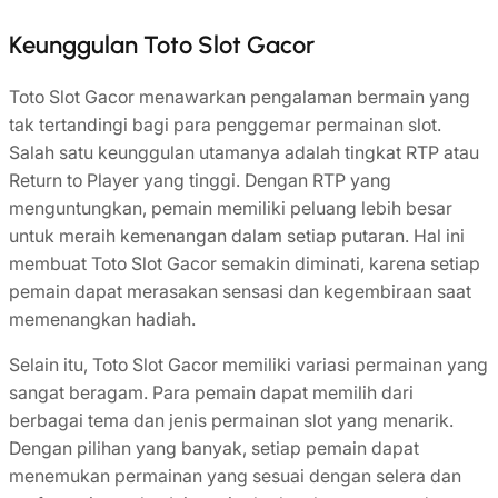
Keunggulan Toto Slot Gacor
Toto Slot Gacor menawarkan pengalaman bermain yang
tak tertandingi bagi para penggemar permainan slot.
Salah satu keunggulan utamanya adalah tingkat RTP atau
Return to Player yang tinggi. Dengan RTP yang
menguntungkan, pemain memiliki peluang lebih besar
untuk meraih kemenangan dalam setiap putaran. Hal ini
membuat Toto Slot Gacor semakin diminati, karena setiap
pemain dapat merasakan sensasi dan kegembiraan saat
memenangkan hadiah.
Selain itu, Toto Slot Gacor memiliki variasi permainan yang
sangat beragam. Para pemain dapat memilih dari
berbagai tema dan jenis permainan slot yang menarik.
Dengan pilihan yang banyak, setiap pemain dapat
menemukan permainan yang sesuai dengan selera dan