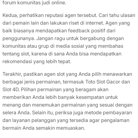
forum komunitas judi online.
Kedua, perhatikan reputasi agen tersebut. Cari tahu ulasan
dari pemain lain dan lakukan riset di internet. Agen yang
baik biasanya mendapatkan feedback positif dari
penggunanya. Jangan ragu untuk bergabung dengan
komunitas atau grup di media sosial yang membahas
tentang slot, karena di sana Anda bisa mendapatkan
rekomendasi yang lebih tepat.
Terakhir, pastikan agen slot yang Anda pilih menawarkan
berbagai jenis permainan, termasuk Toto Slot Gacor dan
Slot 4D. Pilihan permainan yang beragam akan
memberikan Anda lebih banyak kesempatan untuk
menang dan menemukan permainan yang sesuai dengan
selera Anda. Selain itu, periksa juga metode pembayaran
dan layanan pelanggan yang tersedia agar pengalaman
bermain Anda semakin memuaskan.