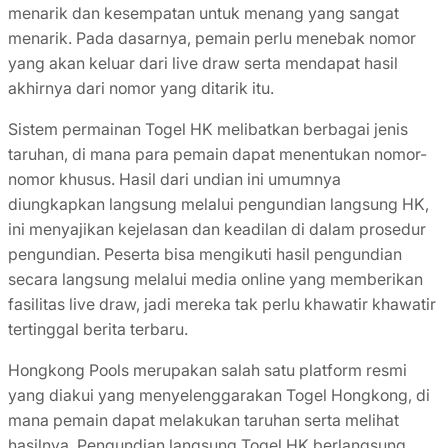
menarik dan kesempatan untuk menang yang sangat
menarik. Pada dasarnya, pemain perlu menebak nomor
yang akan keluar dari live draw serta mendapat hasil
akhirnya dari nomor yang ditarik itu.
Sistem permainan Togel HK melibatkan berbagai jenis
taruhan, di mana para pemain dapat menentukan nomor-
nomor khusus. Hasil dari undian ini umumnya
diungkapkan langsung melalui pengundian langsung HK,
ini menyajikan kejelasan dan keadilan di dalam prosedur
pengundian. Peserta bisa mengikuti hasil pengundian
secara langsung melalui media online yang memberikan
fasilitas live draw, jadi mereka tak perlu khawatir khawatir
tertinggal berita terbaru.
Hongkong Pools merupakan salah satu platform resmi
yang diakui yang menyelenggarakan Togel Hongkong, di
mana pemain dapat melakukan taruhan serta melihat
hasilnya. Pengundian langsung Togel HK berlangsung