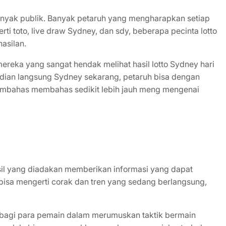
anyak publik. Banyak petaruh yang mengharapkan setiap
i toto, live draw Sydney, dan sdy, beberapa pecinta lotto
asilan.
ereka yang sangat hendak melihat hasil lotto Sydney hari
undian langsung Sydney sekarang, petaruh bisa dengan
 membahas membahas sedikit lebih jauh meng mengenai
asil yang diadakan memberikan informasi yang dapat
bisa mengerti corak dan tren yang sedang berlangsung,
t bagi para pemain dalam merumuskan taktik bermain