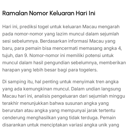
Ramalan Nomor Keluaran Hari Ini
Hari ini, prediksi togel untuk keluaran Macau mengarah
pada nomor-nomor yang lazim muncul dalam sejumlah
sesi sebelumnya. Berdasarkan informasi Macau yang
baru, para pemain bisa mencermati memasang angka 4,
tujuh, dan 9. Nomor-nomor ini memiliki potensi untuk
muncul dalam hasil pengundian sebelumnya, memberikan
harapan yang lebih besar bagi para togelers.
Di samping itu, hal penting untuk menyimak tren angka
yang ada kemungkinan muncul. Dalam undian langsung
Macau hari ini, analisis pengeluaran dari sejumlah minggu
terakhir menunjukkan bahwa susunan angka yang
berurutan atau angka yang mempunyai jarak tertentu
cenderung menghasilkan yang tidak terduga. Pemain
disarankan untuk menciptakan variasi angka unik yang