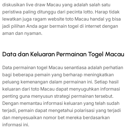
diskusikan live draw Macau yang adalah salah satu
peristiwa paling ditunggu dari pecinta lotto. Harap tidak
lewatkan juga ragam website toto Macau handal yg bisa
jadi pilihan Anda agar bermain togel di internet dengan
aman dan nyaman.
Data dan Keluaran Permainan Togel Macau
Data permainan togel Macau senantiasa adalah perhatian
bagi beberapa pemain yang berharap meningkatkan
peluang kemenangan dalam permainan ini. Setiap hasil
keluaran dari toto Macau dapat menyuguhkan informasi
penting guna menyusun strategi permainan tersebut.
Dengan memantau informasi keluaran yang telah sudah
terjadi, pemain dapat mengetahui polarisasi yang terjadi
dan menyesuaikan nomor bet mereka berdasarkan
informasi ini.