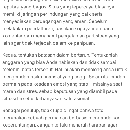
reputasi yang bagus. Situs yang tepercaya biasanya
memiliki jaringan perlindungan yang baik serta
menyediakan perdagangan yang aman. Sebelum
melakukan pendaftaran, pastikan supaya membaca
komentar dan memahami pengalaman partisipan yang
lain agar tidak terjebak dalam ke penipuan.
Kedua, tentukan batasan dalam bertaruh. Tentukanlah
anggaran yang bisa Anda habiskan dan tidak sampai
melebihi batas tersebut. Hal ini akan menolong anda untuk
menghindari risiko finansial yang tinggi. Selain itu, hindari
bermain pada keadaan emosi yang stabil, misalnya saat
marah dan stres, sebab keputusan yang diambil pada
situasi tersebut kebanyakan kali rasional.
Sebagai penutup, tidak lupa diingat bahwa toto
merupakan sebuah permainan berbasis mengandalkan
keberuntungan. Jangan terlalu menaruh harapan agar