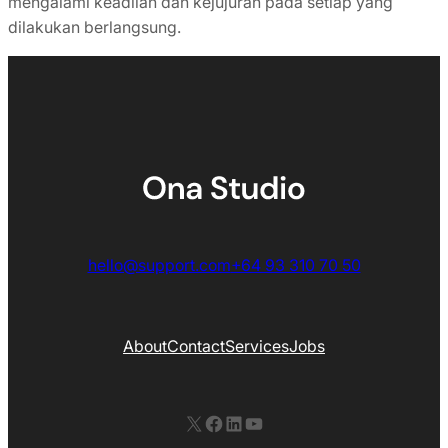
mengalami keadilan dan kejujuran pada setiap yang
dilakukan berlangsung.
hello@support.com
+64 93 310 70 50
About
Contact
Services
Jobs
X
Facebook
LinkedIn
YouTube