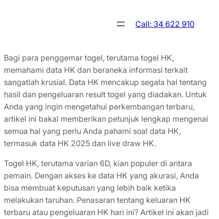
Skip
to
Call: 34 622 910
content
Bagi para penggemar togel, terutama togel HK,
memahami data HK dan beraneka informasi terkait
sangatlah krusial. Data HK mencakup segala hal tentang
hasil dan pengeluaran result togel yang diadakan. Untuk
Anda yang ingin mengetahui perkembangan terbaru,
artikel ini bakal memberikan petunjuk lengkap mengenai
semua hal yang perlu Anda pahami soal data HK,
termasuk data HK 2025 dan live draw HK.
Togel HK, terutama varian 6D, kian populer di antara
pemain. Dengan akses ke data HK yang akurasi, Anda
bisa membuat keputusan yang lebih baik ketika
melakukan taruhan. Penasaran tentang keluaran HK
terbaru atau pengeluaran HK hari ini? Artikel ini akan jadi