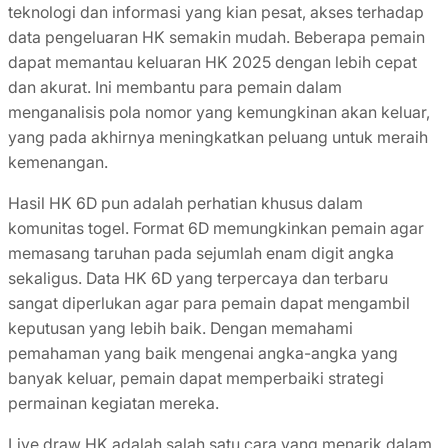
teknologi dan informasi yang kian pesat, akses terhadap
data pengeluaran HK semakin mudah. Beberapa pemain
dapat memantau keluaran HK 2025 dengan lebih cepat
dan akurat. Ini membantu para pemain dalam
menganalisis pola nomor yang kemungkinan akan keluar,
yang pada akhirnya meningkatkan peluang untuk meraih
kemenangan.
Hasil HK 6D pun adalah perhatian khusus dalam
komunitas togel. Format 6D memungkinkan pemain agar
memasang taruhan pada sejumlah enam digit angka
sekaligus. Data HK 6D yang terpercaya dan terbaru
sangat diperlukan agar para pemain dapat mengambil
keputusan yang lebih baik. Dengan memahami
pemahaman yang baik mengenai angka-angka yang
banyak keluar, pemain dapat memperbaiki strategi
permainan kegiatan mereka.
Live draw HK adalah salah satu cara yang menarik dalam