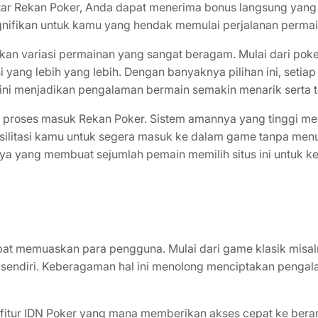
r Rekan Poker, Anda dapat menerima bonus langsung yang
ignifikan untuk kamu yang hendak memulai perjalanan permain
kan variasi permainan yang sangat beragam. Mulai dari pok
 yang lebih yang lebih. Dengan banyaknya pilihan ini, seti
l ini menjadikan pengalaman bermain semakin menarik sert
proses masuk Rekan Poker. Sistem amannya yang tinggi mema
fasilitasi kamu untuk segera masuk ke dalam game tanpa men
ya yang membuat sejumlah pemain memilih situs ini untuk k
 memuaskan para pengguna. Mulai dari game klasik misaln
sendiri. Keberagaman hal ini menolong menciptakan penga
 fitur IDN Poker yang mana memberikan akses cepat ke beran