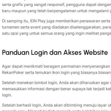
serta grafis yang sangat responsif, pengguna dapat deng
baru maupun yang telah berpengalaman untuk mengalami 
Di samping itu, IDN Play juga memberikan penawaran ser
turnamen serta event yang diadakan diselenggarakan, par
satu opsi yang untuk semua orang yang ingin melihat pen
Panduan Login dan Akses Website
Agar dapat menikmati beragam permainan menyenangkan di 
RekanPoker serta temukan ikon login yang biasanya biasany
Setelah menekan tombol login, Anda akan diharuskan agar
memasukkan informasi dengan benar supaya tak terjadi kek
login.
Setelah berhasil login, Anda akan dibimbing menuju layar u