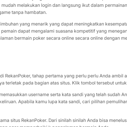
an mudah melakukan login dan langsung ikut dalam permain
game tanpa hambatan.
ta imbuhan yang menarik yang dapat meningkatkan kesempat
a pemain dapat mengalami suasana kompetitif yang menegan
galaman bermain poker secara online secara online dengan
RekanPoker, tahap pertama yang perlu perlu Anda ambil ada
a terletak pada bagian atas situs. Klik tombol tersebut un
 memasukkan username serta kata sandi yang telah sudah A
eliruan. Apabila kamu lupa kata sandi, cari pilihan pemul
tama situs RekanPoker. Dari sinilah sinilah Anda bisa menelu