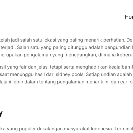
Ho
telah jadi salah satu lokasi yang paling menarik perhatian. D
 terjadi. Salah satu yang paling ditunggu adalah pengundi
ni merupakan pengalaman yang menegangkan, di mana keberu
l yang fair dan jelas, tetapi serta menghadirkan keajaiban
saat menunggu hasil dari sidney pools. Setiap undian adalah
jahi lebih dalam tentang pengalaman menarik ini dan cari ca
y
ka yang populer di kalangan masyarakat Indonesia. Termin