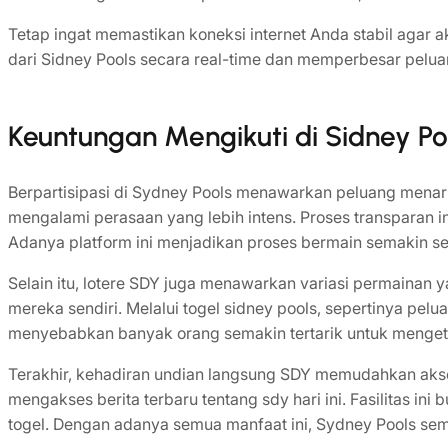
Tetap ingat memastikan koneksi internet Anda stabil agar ak
dari Sidney Pools secara real-time dan memperbesar peluan
Keuntungan Mengikuti di Sidney Po
Berpartisipasi di Sydney Pools menawarkan peluang menari
mengalami perasaan yang lebih intens. Proses transparan
Adanya platform ini menjadikan proses bermain semakin 
Selain itu, lotere SDY juga menawarkan variasi permainan 
mereka sendiri. Melalui togel sidney pools, sepertinya pel
menyebabkan banyak orang semakin tertarik untuk menget
Terakhir, kehadiran undian langsung SDY memudahkan akses
mengakses berita terbaru tentang sdy hari ini. Fasilitas 
togel. Dengan adanya semua manfaat ini, Sydney Pools se