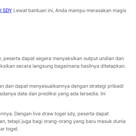
el SDY
Lewat bantuan ini, Anda mampu merasakan magis
y, peserta dapat segera menyaksikan output undian dan
ksikan secara langsung bagaimana hasilnya ditetapkan.
uhan dan dapat menyesuaikannya dengan strategi pribadi
adanya data dan prediksi yang ada tersedia. Ini
nya. Dengan live draw togel sdy, peserta dapat
man, tetapi juga bagi orang-orang yang baru masuk dunia
r togel.