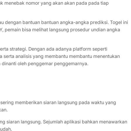
ntuk menebak nomor yang akan akan pada pada tiap
u dengan bantuan bantuan angka-angka prediksi. Togel ini
DY, pemain bisa melihat langsung prosedur undian angka
rta strategi. Dengan ada adanya platform seperti
nya serta analisis yang membantu membantu menentukan
sa dinanti oleh penggemar penggemarnya.
i sering memberikan siaran langsung pada waktu yang
kan.
ung siaran langsung. Sejumlah aplikasi bahkan menawarkan
mudah.