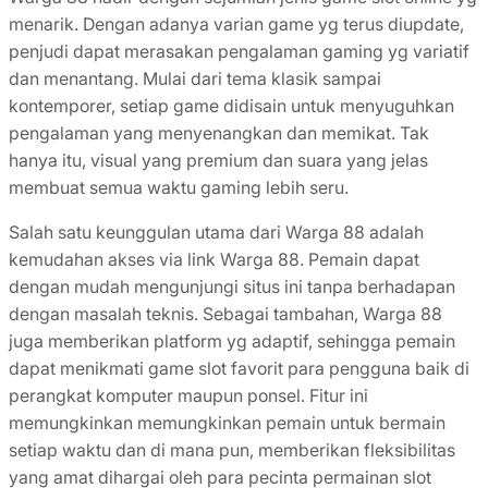
menarik. Dengan adanya varian game yg terus diupdate,
penjudi dapat merasakan pengalaman gaming yg variatif
dan menantang. Mulai dari tema klasik sampai
kontemporer, setiap game didisain untuk menyuguhkan
pengalaman yang menyenangkan dan memikat. Tak
hanya itu, visual yang premium dan suara yang jelas
membuat semua waktu gaming lebih seru.
Salah satu keunggulan utama dari Warga 88 adalah
kemudahan akses via link Warga 88. Pemain dapat
dengan mudah mengunjungi situs ini tanpa berhadapan
dengan masalah teknis. Sebagai tambahan, Warga 88
juga memberikan platform yg adaptif, sehingga pemain
dapat menikmati game slot favorit para pengguna baik di
perangkat komputer maupun ponsel. Fitur ini
memungkinkan memungkinkan pemain untuk bermain
setiap waktu dan di mana pun, memberikan fleksibilitas
yang amat dihargai oleh para pecinta permainan slot