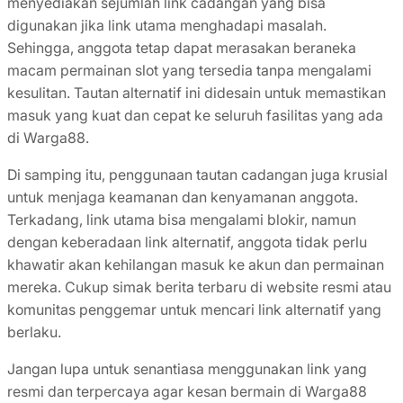
menyediakan sejumlah link cadangan yang bisa
digunakan jika link utama menghadapi masalah.
Sehingga, anggota tetap dapat merasakan beraneka
macam permainan slot yang tersedia tanpa mengalami
kesulitan. Tautan alternatif ini didesain untuk memastikan
masuk yang kuat dan cepat ke seluruh fasilitas yang ada
di Warga88.
Di samping itu, penggunaan tautan cadangan juga krusial
untuk menjaga keamanan dan kenyamanan anggota.
Terkadang, link utama bisa mengalami blokir, namun
dengan keberadaan link alternatif, anggota tidak perlu
khawatir akan kehilangan masuk ke akun dan permainan
mereka. Cukup simak berita terbaru di website resmi atau
komunitas penggemar untuk mencari link alternatif yang
berlaku.
Jangan lupa untuk senantiasa menggunakan link yang
resmi dan terpercaya agar kesan bermain di Warga88