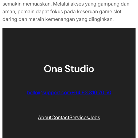
semakin memuaskan. Melalui akses yang gampang dan
aman, pemain dapat fokus pada keseruan game slot
daring dan meraih kemenangan yang diinginkan.
hello@support.com
+64 93 310 70 50
About
Contact
Services
Jobs