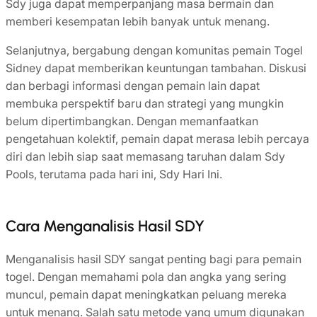
Sdy juga dapat memperpanjang masa bermain dan
memberi kesempatan lebih banyak untuk menang.
Selanjutnya, bergabung dengan komunitas pemain Togel
Sidney dapat memberikan keuntungan tambahan. Diskusi
dan berbagi informasi dengan pemain lain dapat
membuka perspektif baru dan strategi yang mungkin
belum dipertimbangkan. Dengan memanfaatkan
pengetahuan kolektif, pemain dapat merasa lebih percaya
diri dan lebih siap saat memasang taruhan dalam Sdy
Pools, terutama pada hari ini, Sdy Hari Ini.
Cara Menganalisis Hasil SDY
Menganalisis hasil SDY sangat penting bagi para pemain
togel. Dengan memahami pola dan angka yang sering
muncul, pemain dapat meningkatkan peluang mereka
untuk menang. Salah satu metode yang umum digunakan