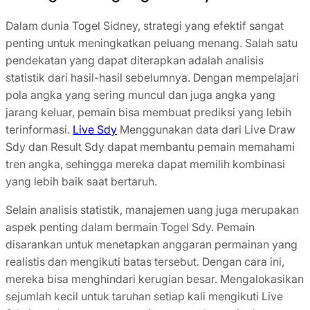
Dalam dunia Togel Sidney, strategi yang efektif sangat
penting untuk meningkatkan peluang menang. Salah satu
pendekatan yang dapat diterapkan adalah analisis
statistik dari hasil-hasil sebelumnya. Dengan mempelajari
pola angka yang sering muncul dan juga angka yang
jarang keluar, pemain bisa membuat prediksi yang lebih
terinformasi.
Live Sdy
Menggunakan data dari Live Draw
Sdy dan Result Sdy dapat membantu pemain memahami
tren angka, sehingga mereka dapat memilih kombinasi
yang lebih baik saat bertaruh.
Selain analisis statistik, manajemen uang juga merupakan
aspek penting dalam bermain Togel Sdy. Pemain
disarankan untuk menetapkan anggaran permainan yang
realistis dan mengikuti batas tersebut. Dengan cara ini,
mereka bisa menghindari kerugian besar. Mengalokasikan
sejumlah kecil untuk taruhan setiap kali mengikuti Live