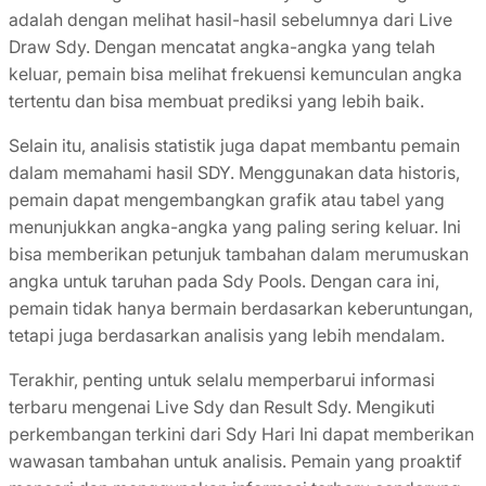
adalah dengan melihat hasil-hasil sebelumnya dari Live
Draw Sdy. Dengan mencatat angka-angka yang telah
keluar, pemain bisa melihat frekuensi kemunculan angka
tertentu dan bisa membuat prediksi yang lebih baik.
Selain itu, analisis statistik juga dapat membantu pemain
dalam memahami hasil SDY. Menggunakan data historis,
pemain dapat mengembangkan grafik atau tabel yang
menunjukkan angka-angka yang paling sering keluar. Ini
bisa memberikan petunjuk tambahan dalam merumuskan
angka untuk taruhan pada Sdy Pools. Dengan cara ini,
pemain tidak hanya bermain berdasarkan keberuntungan,
tetapi juga berdasarkan analisis yang lebih mendalam.
Terakhir, penting untuk selalu memperbarui informasi
terbaru mengenai Live Sdy dan Result Sdy. Mengikuti
perkembangan terkini dari Sdy Hari Ini dapat memberikan
wawasan tambahan untuk analisis. Pemain yang proaktif