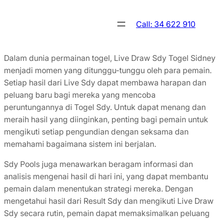
Skip
to
Call: 34 622 910
content
Dalam dunia permainan togel, Live Draw Sdy Togel Sidney
menjadi momen yang ditunggu-tunggu oleh para pemain.
Setiap hasil dari Live Sdy dapat membawa harapan dan
peluang baru bagi mereka yang mencoba
peruntungannya di Togel Sdy. Untuk dapat menang dan
meraih hasil yang diinginkan, penting bagi pemain untuk
mengikuti setiap pengundian dengan seksama dan
memahami bagaimana sistem ini berjalan.
Sdy Pools juga menawarkan beragam informasi dan
analisis mengenai hasil di hari ini, yang dapat membantu
pemain dalam menentukan strategi mereka. Dengan
mengetahui hasil dari Result Sdy dan mengikuti Live Draw
Sdy secara rutin, pemain dapat memaksimalkan peluang