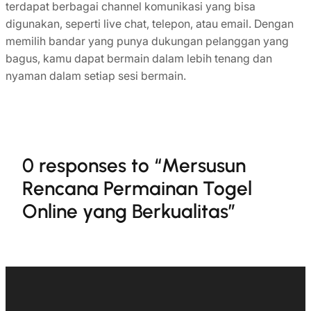
terdapat berbagai channel komunikasi yang bisa
digunakan, seperti live chat, telepon, atau email. Dengan
memilih bandar yang punya dukungan pelanggan yang
bagus, kamu dapat bermain dalam lebih tenang dan
nyaman dalam setiap sesi bermain.
0 responses to “Mersusun
Rencana Permainan Togel
Online yang Berkualitas”