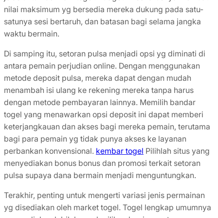
nilai maksimum yg bersedia mereka dukung pada satu-
satunya sesi bertaruh, dan batasan bagi selama jangka
waktu bermain.
Di samping itu, setoran pulsa menjadi opsi yg diminati di
antara pemain perjudian online. Dengan menggunakan
metode deposit pulsa, mereka dapat dengan mudah
menambah isi ulang ke rekening mereka tanpa harus
dengan metode pembayaran lainnya. Memilih bandar
togel yang menawarkan opsi deposit ini dapat memberi
keterjangkauan dan akses bagi mereka pemain, terutama
bagi para pemain yg tidak punya akses ke layanan
perbankan konvensional.
kembar togel
Pilihlah situs yang
menyediakan bonus bonus dan promosi terkait setoran
pulsa supaya dana bermain menjadi menguntungkan.
Terakhir, penting untuk mengerti variasi jenis permainan
yg disediakan oleh market togel. Togel lengkap umumnya