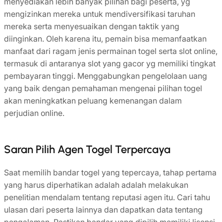
menyediakan lebih banyak pilihan bagi peserta, yg
mengizinkan mereka untuk mendiversifikasi taruhan
mereka serta menyesuaikan dengan taktik yang
diinginkan. Oleh karena itu, pemain bisa memanfaatkan
manfaat dari ragam jenis permainan togel serta slot online,
termasuk di antaranya slot yang gacor yg memiliki tingkat
pembayaran tinggi. Menggabungkan pengelolaan uang
yang baik dengan pemahaman mengenai pilihan togel
akan meningkatkan peluang kemenangan dalam
perjudian online.
Saran Pilih Agen Togel Terpercaya
Saat memilih bandar togel yang tepercaya, tahap pertama
yang harus diperhatikan adalah adalah melakukan
penelitian mendalam tentang reputasi agen itu. Cari tahu
ulasan dari peserta lainnya dan dapatkan data tentang