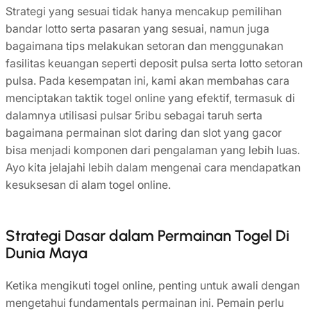
Strategi yang sesuai tidak hanya mencakup pemilihan
bandar lotto serta pasaran yang sesuai, namun juga
bagaimana tips melakukan setoran dan menggunakan
fasilitas keuangan seperti deposit pulsa serta lotto setoran
pulsa. Pada kesempatan ini, kami akan membahas cara
menciptakan taktik togel online yang efektif, termasuk di
dalamnya utilisasi pulsar 5ribu sebagai taruh serta
bagaimana permainan slot daring dan slot yang gacor
bisa menjadi komponen dari pengalaman yang lebih luas.
Ayo kita jelajahi lebih dalam mengenai cara mendapatkan
kesuksesan di alam togel online.
Strategi Dasar dalam Permainan Togel Di
Dunia Maya
Ketika mengikuti togel online, penting untuk awali dengan
mengetahui fundamentals permainan ini. Pemain perlu